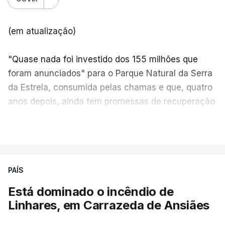
(em atualização)
"Quase nada foi investido dos 155 milhões que
foram anunciados" para o Parque Natural da Serra
da Estrela, consumida pelas chamas e que, quatro
anos depois, ainda tem promessas de recuperação
por cumprir.
VER MAIS
ERRO
100
PAÍS
ERROR ON HTML5 MEDIA ELEMENT
Está dominado o incêndio de
Linhares, em Carrazeda de Ansiães
ESTE CONTEÚDO ESTÁ NESTE
MOMENTO INDISPONÍVEL