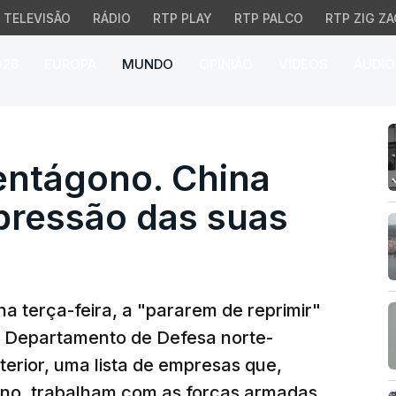
TELEVISÃO
RÁDIO
RTP PLAY
RTP PALCO
RTP ZIG ZA
026
EUROPA
MUNDO
OPINIÃO
VÍDEOS
ÁUDIO
ntágono. China acusa E
entágono. China
pressão das suas
na terça-feira, a "pararem de reprimir"
o Departamento de Defesa norte-
terior, uma lista de empresas que,
no, trabalham com as forças armadas