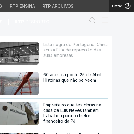
G
RTP ENSINA
RTP ARQUIVOS
Entrar
Abrir campo de
|
S
RTP
DESPORTO
UA de repressão das s
Lista negra do Pentágono. China
acusa EUA de repressão das
suas empresas
60 anos da ponte 25 de Abril.
Histórias que não se veem
Empreiteiro que fez obras na
casa de Luís Neves também
trabalhou para o diretor
financeiro da PJ