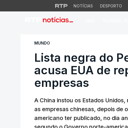
NOTÍCIAS
DESPORTO
PAÍS
MUNDIAL 2
Lista negra do Pe
MUNDO
Lista negra do P
acusa EUA de re
empresas
A China instou os Estados Unidos, 
as empresas chinesas, depois de 
americano ter publicado, no dia an
segundo o Governo norte-america