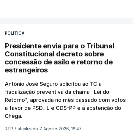
essa reforma específica".
VER MAIS
António José Seguro entende que a reforma reúne
treze apoios sociais "num só" e pretende "tornar o
POLÍTICA
sistema mais simples, mais justo e transparente".
Presidente envia para o Tribunal
"Sempre que seja possível reduzir burocracias,
Constitucional decreto sobre
eliminar sobreposições e garantir que os apoios
concessão de asilo e retorno de
chegam a quem mais necessita, estaremos a dar
estrangeiros
um passo na direção certa", argumenta o
António José Seguro solicitou ao TC a
Presidente da República.
fiscalização preventiva da chama "Lei do
Retorno", aprovada no mês passado com votos
Assegurar que "ninguém é
a favor de PSD, IL e CDS-PP e a abstenção do
prejudicado"
Chega.
RTP
/
atualizado 7 Agosto 2026, 18:47