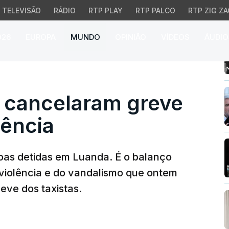
TELEVISÃO
RÁDIO
RTP PLAY
RTP PALCO
RTP ZIG ZA
026
EUROPA
MUNDO
OPINIÃO
VÍDEOS
ÁUDIO
ancelaram greve após a
s cancelaram greve
lência
oas detidas em Luanda. É o balanço
a violência e do vandalismo que ontem
eve dos taxistas.