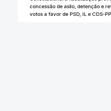
concessão de asilo, detenção e r
votos a favor de PSD, IL e CDS-P
RTP
/
cerca de uma hora