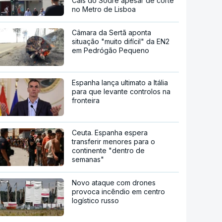
Cais do Sodré apesar de corte
no Metro de Lisboa
Câmara da Sertã aponta
situação "muito difícil" da EN2
em Pedrógão Pequeno
Espanha lança ultimato a Itália
para que levante controlos na
fronteira
Ceuta. Espanha espera
transferir menores para o
continente "dentro de
semanas"
Novo ataque com drones
provoca incêndio em centro
logístico russo