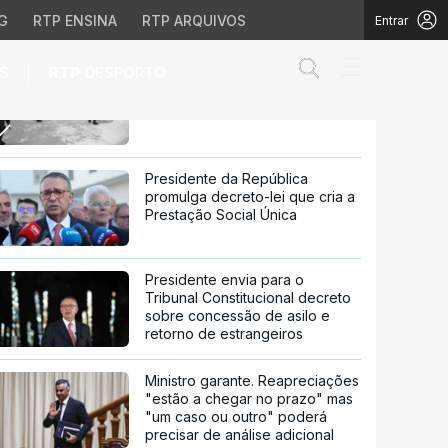
G
RTP ENSINA
RTP ARQUIVOS
Entrar
Abrir campo de
|
S
RTP
DESPORTO
Luanda. Taxistas cancelaram
greve após atos de violência
tos de violência
Presidente da República
promulga decreto-lei que cria a
Prestação Social Única
Presidente envia para o
Tribunal Constitucional decreto
sobre concessão de asilo e
retorno de estrangeiros
Ministro garante. Reapreciações
"estão a chegar no prazo" mas
"um caso ou outro" poderá
precisar de análise adicional