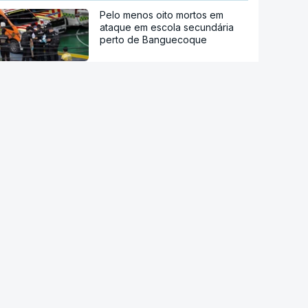
Pelo menos oito mortos em
ataque em escola secundária
perto de Banguecoque
Acordo de Meca. Arábia
Saudita, Paquistão e Turquia
assinam pacto de defesa mútua
Pelo menos 11 civis feridos em
ataque Huthi na Arábia Saudita
Trump nega escassez de armas
nos EUA
Tribunal de Recurso dos EUA
bloqueia projeto de Trump para