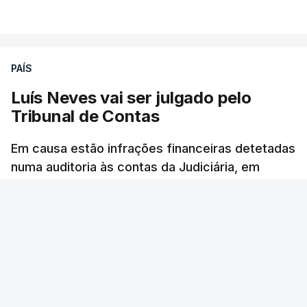
VER MAIS
PAÍS
Luís Neves vai ser julgado pelo
Tribunal de Contas
Em causa estão infrações financeiras detetadas
numa auditoria às contas da Judiciária, em
2023, quando o agora ministro da Administração
Interna era diretor-nacional daquela polícia.
Rita Soares - RTP Antena 1
/
6 Agosto 2026, 14:58