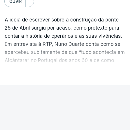
OUVIR
A ideia de escrever sobre a construção da ponte
25 de Abril surgiu por acaso, como pretexto para
contar a história de operários e as suas vivências.
Em entrevista à RTP, Nuno Duarte conta como se
apercebeu subitamente de que “tudo acontecia em
Alcântara” no Portugal dos anos 60 e de como
poderia incluir esta obra marcante na ficção. Hoje,
VER MAIS
quando passa pelo aço de cor avermelhada que
faz a ligação entre as duas margens do Tejo, sorri
e reconhece como a ponte mudou a sua vida de
PAÍS
forma inesperada, através da literatura.
Ponte 25 de Abril celebra seis
Em
“Pés de Barro”,
lê-se a história ficcionada de
décadas
como se produziu esta grande infraestrutura, à