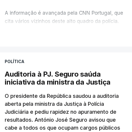
A informação é avançada pela CNN Portugal, que
cita vários vizinhos deste alto quadro da polícia.
VER MAIS
Foi o diretor financeiro, Álvaro Pires, que assumiu a
responsabilidade de sugerir as instalações da
Construbarcelos para acolher um atrelado
POLÍTICA
apreendido numa operação de droga.
Auditoria à PJ. Seguro saúda
iniciativa da ministra da Justiça
O presidente da República saudou a auditoria
aberta pela ministra da Justiça à Polícia
Judiciária e pediu rapidez no apuramento de
resultados. António José Seguro avisou que
cabe a todos os que ocupam cargos públicos