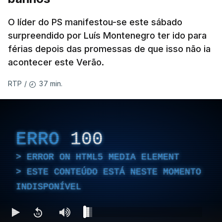
O líder do PS manifestou-se este sábado
surpreendido por Luís Montenegro ter ido para
férias depois das promessas de que isso não ia
acontecer este Verão.
37 min.
RTP
/
ERRO
100
ERROR ON HTML5 MEDIA ELEMENT
ESTE CONTEÚDO ESTÁ NESTE MOMENTO
INDISPONÍVEL