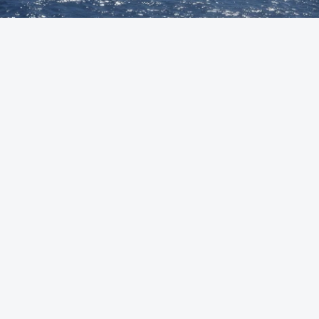
Foto: Autoridade Marítima Nacional
OUVIR
A Polícia Judiciária (PJ) apreendeu 421 quilos de
cocaína ao largo de Sines. O conjunto de fardos de
droga tinham acabado de ser lançados ao mar de
uma lancha rápida durante a perseguição.
Em comunicado, a PJ avança que a lancha