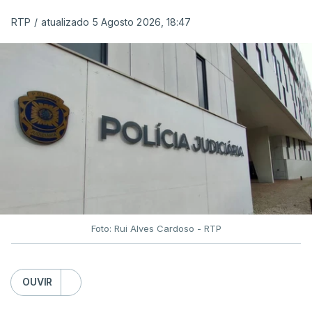
das reapreciações na sexta-feira".
RTP
/
atualizado 5 Agosto 2026, 18:47
Segundo os docentes, o processo de reapreciação
está a enfrentar vários constrangimentos. Há
casos em que faltam os modelos preenchidos
pelos alunos com a alegação justificativa para o
pedido de reapreciação, ou os documentos que os
relatores devem preencher.
"Este é um processo muito mais burocrático"
,
sublinhou Cristina Mota, afirmando que, além do
prazo apertado e do volume de trabalho, alguns
Foto: Rui Alves Cardoso - RTP
docentes não conseguem concluir as
reapreciações devido a documentação em falta.
OUVIR
Quanto aos exames da 2.ª fase, o ministro da