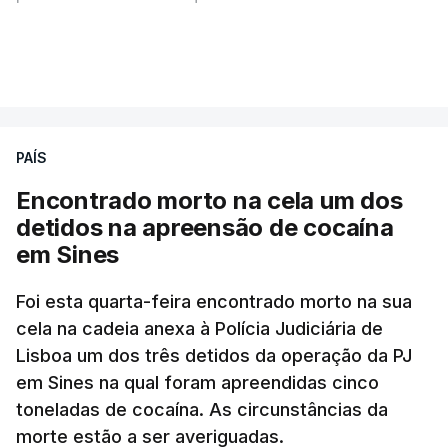
A intenção era que os resultados fossem
VER MAIS
publicados no dia seguinte (sexta-feira), o que
poderá não acontecer.
PAÍS
No domingo, estavam concluídos cerca de 50 por
cento dos mais de 20 mil pedidos de reapreciação,
Encontrado morto na cela um dos
mas Cristina Mota, porta-voz da Missão Escola
detidos na apreensão de cocaína
Pública, tem dúvidas de que o processo esteja
em Sines
concluído a tempo.
Foi esta quarta-feira encontrado morto na sua
cela na cadeia anexa à Polícia Judiciária de
"Durante o fim de semana e nos últimos dias,
Lisboa um dos três detidos da operação da PJ
apercebamo-nos que ainda estão a ser
em Sines na qual foram apreendidas cinco
convocados professores para reapreciações"
,
toneladas de cocaína. As circunstâncias da
disse a professora à agência Lusa.
"Será
morte estão a ser averiguadas.
praticamente impossível termos a totalidade