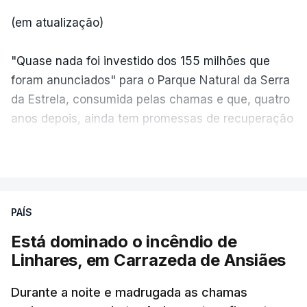
(em atualização)
"Quase nada foi investido dos 155 milhões que
foram anunciados" para o Parque Natural da Serra
da Estrela, consumida pelas chamas e que, quatro
anos depois, ainda tem promessas de recuperação
por cumprir.
VER MAIS
ERRO
100
PAÍS
ERROR ON HTML5 MEDIA ELEMENT
Está dominado o incêndio de
Linhares, em Carrazeda de Ansiães
ESTE CONTEÚDO ESTÁ NESTE
MOMENTO INDISPONÍVEL
Durante a noite e madrugada as chamas