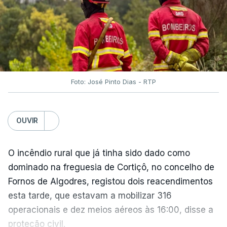
O Chega considerou "de uma enorme gravidade" a
decisão do Presidente da República
de enviar para
o Tribunal Constitucional o decreto sobre retorno
de estrangeiros, sustentando tratar-se de "uma
irresponsabilidade".
Foto: José Pinto Dias - RTP
Na sexta-feira, a Presidência da República
anunciou que
António José Seguro pediu ao
OUVIR
Tribunal Constitucional a fiscalização preventiva do
decreto
do parlamento sobre concessão de asilo,
detenção e retorno de estrangeiros, aprovado com
O incêndio rural que já tinha sido dado como
votos a favor de PSD, IL e CDS-PP e a abstenção
dominado na freguesia de Cortiçô, no concelho de
do Chega.
Fornos de Algodres, registou dois reacendimentos
esta tarde, que estavam a mobilizar 316
Na nota que acompanha esta decisão, o
operacionais e dez meios aéreos às 16:00, disse a
Presidente da República, apesar de considerar
proteção civil.