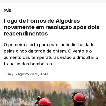
precisamos de defender as nossas fronteiras e
nada disto é incompatível com tratarmos com
PAÍS
dignidade as pessoas, designadamente menores e
Fogo de Fornos de Algodres
crianças", acrescentou.
novamente em resolução após dois
reacendimentos
António José Seguro mostrou dúvidas sobre se é
garantido o superior interesse da criança.
O primeiro alerta para este incêndio foi dado
pelas cinco da tarde de ontem. O vento e o
aumento das temperaturas estão a dificultar o
trabalho dos bombeiros.
ERRO
100
ERROR ON HTML5 MEDIA ELEMENT
Lusa
/
8 Agosto 2026, 16:43
ESTE CONTEÚDO ESTÁ NESTE
MOMENTO INDISPONÍVEL