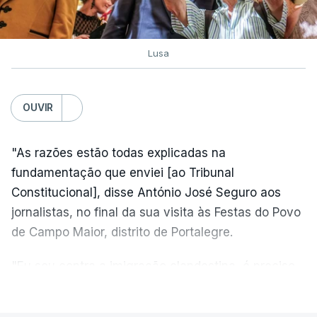
Lusa
OUVIR
"As razões estão todas explicadas na
fundamentação que enviei [ao Tribunal
Constitucional], disse António José Seguro aos
jornalistas, no final da sua visita às Festas do Povo
de Campo Maior, distrito de Portalegre.
"Eu sou contra a imigração clandestina, é preciso
combater ferozmente a imigração ilegal,
VER MAIS
precisamos de regular a nossa imigração e