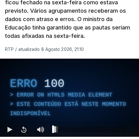
ficou fechado na sexta-feira como estava
previsto. Vários agrupamentos receberam os
dados com atraso e erros. O ministro da
Educação tinha garantido que as pautas seriam
todas afixadas na sexta-feira.
RTP
/
atualizado 8 Agosto 2026, 21:10
ERRO
100
ERROR ON HTML5 MEDIA ELEMENT
ESTE CONTEÚDO ESTÁ NESTE MOMENTO
INDISPONÍVEL