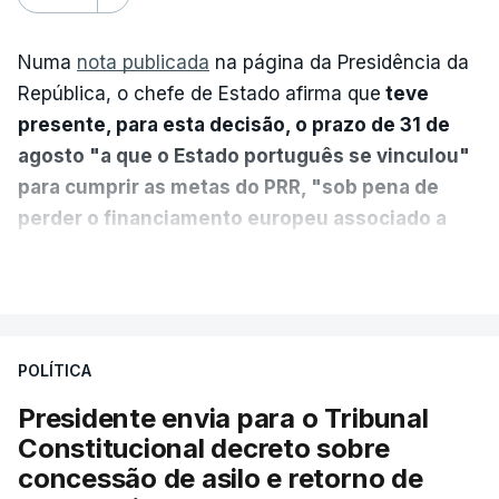
Numa
nota publicada
na página da Presidência da
República, o chefe de Estado afirma que
teve
presente, para esta decisão, o prazo de 31 de
agosto "a que o Estado português se vinculou"
para cumprir as metas do PRR, "sob pena de
perder o financiamento europeu associado a
essa reforma específica".
VER MAIS
António José Seguro entende que a reforma reúne
treze apoios sociais "num só" e pretende "tornar o
POLÍTICA
sistema mais simples, mais justo e transparente".
Presidente envia para o Tribunal
"Sempre que seja possível reduzir burocracias,
Constitucional decreto sobre
eliminar sobreposições e garantir que os apoios
concessão de asilo e retorno de
chegam a quem mais necessita, estaremos a dar