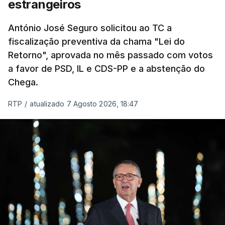
estrangeiros
um passo na direção certa", argumenta o
António José Seguro solicitou ao TC a
Presidente da República.
fiscalização preventiva da chama "Lei do
Retorno", aprovada no mês passado com votos
Assegurar que "ninguém é
a favor de PSD, IL e CDS-PP e a abstenção do
prejudicado"
Chega.
RTP
/
atualizado 7 Agosto 2026, 18:47
O Preisdente deixa, no entanto, deixa alguns
avisos:
uma reforma desta dimensão "deve ter
como primeiro critério a proteção das pessoas"
e "nenhum processo de simplificação pode
traduzir-se numa diminuição da proteção
social".
António José Seguro vinca que se
deverá