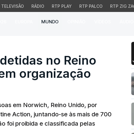
TELEVISÃO
RÁDIO
RTP PLAY
RTP PALCO
RTP ZIG ZA
026
EUROPA
MUNDO
OPINIÃO
VÍDEOS
ÁUDIO
tidas no Reino Unido p
detidas no Reino
rem organização
soas em Norwich, Reino Unido, por
tine Action, juntando-se às mais de 700
foi proibida e classificada pelas