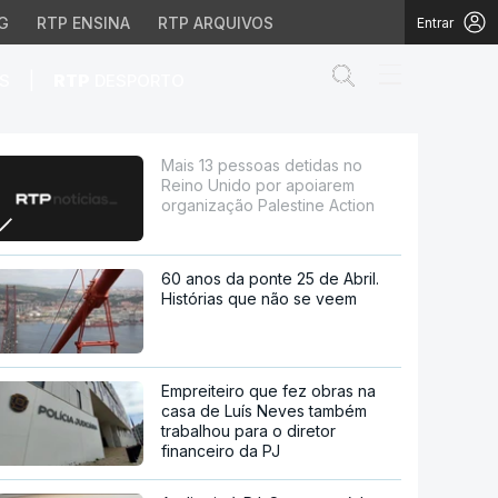
G
RTP ENSINA
RTP ARQUIVOS
Entrar
Abrir campo de
|
S
RTP
DESPORTO
or apoiarem organização
Mais 13 pessoas detidas no
Reino Unido por apoiarem
organização Palestine Action
60 anos da ponte 25 de Abril.
Histórias que não se veem
Empreiteiro que fez obras na
casa de Luís Neves também
trabalhou para o diretor
financeiro da PJ