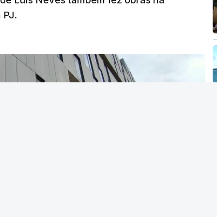
a de Luís Neves também fez obras na
 PJ.