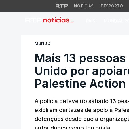
NOTÍCIAS
DESPORTO
PAÍS
MUNDIAL 2
Mais 13 pessoas de
MUNDO
Mais 13 pessoas 
Unido por apoia
Palestine Action
A polícia deteve no sábado 13 pes
exibirem cartazes de apoio à Pales
detenções desde que a organização 
autoridades como terrorista.