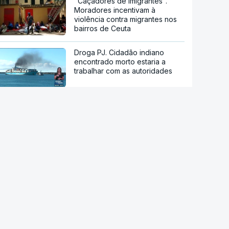
"Caçadores de imigrantes".
Moradores incentivam à
violência contra migrantes nos
bairros de Ceuta
Droga PJ. Cidadão indiano
encontrado morto estaria a
trabalhar com as autoridades
Conselho da Paz de Trump
emitiu contrato para construção
de base militar
Ataque ucraniano à Rússia com
número recorde de drones
Teerão anuncia acordo com
Omã sobre nova rota no estreito
de Ormuz