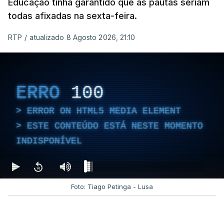
Educação tinha garantido que as pautas seriam
todas afixadas na sexta-feira.
RTP
/
atualizado 8 Agosto 2026, 21:10
ERRO
100
ERROR ON HTML5 MEDIA ELEMENT
ESTE CONTEÚDO ESTÁ NESTE MOMENTO
INDISPONÍVEL
Foto: Tiago Petinga - Lusa