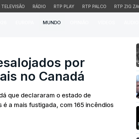
TELEVISÃO
RÁDIO
RTP PLAY
RTP PALCO
RTP ZIG ZA
026
EUROPA
MUNDO
OPINIÃO
VÍDEOS
ÁUDIO
alojados por incêndios 
esalojados por
tais no Canadá
adá que declararam o estado de
 é a mais fustigada, com 165 incêndios