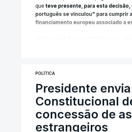
que
teve presente, para esta decisão, 
português se vinculou" para cumprir 
financiamento europeu associado a es
António José Seguro entende que a refo
pretende "tornar o sistema mais simples,
V
"Sempre que seja possível reduzir burocr
os apoios chegam a quem mais necessit
POLÍTICA
certa", argumenta o Presidente da Repúb
Presidente envia
Constitucional d
Assegurar que "ninguém é p
concessão de asi
estrangeiros
O Preisdente deixa, no entanto, deixa al