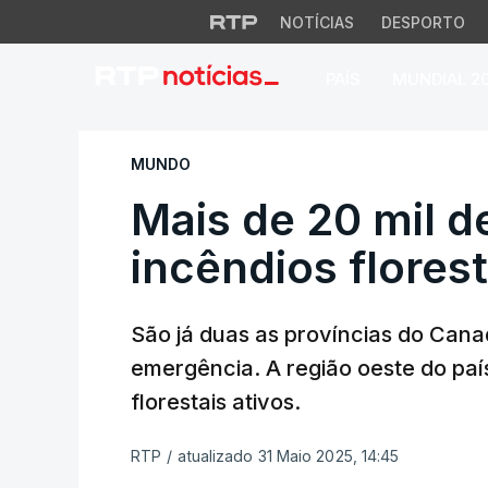
NOTÍCIAS
DESPORTO
PAÍS
MUNDIAL 2
Mais de 20 mil des
MUNDO
Mais de 20 mil d
incêndios flores
São já duas as províncias do Can
emergência. A região oeste do país
florestais ativos.
RTP
/
atualizado 31 Maio 2025, 14:45