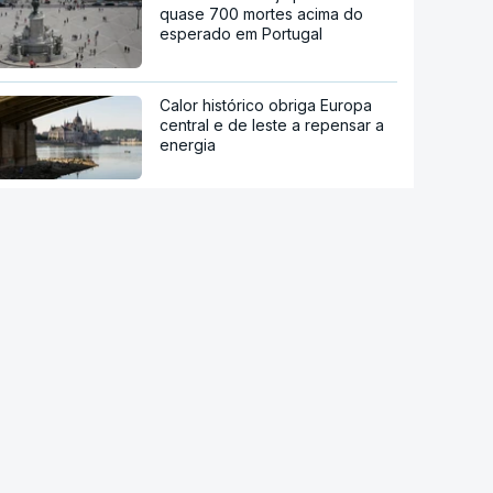
quase 700 mortes acima do
esperado em Portugal
Calor histórico obriga Europa
central e de leste a repensar a
energia
Viticultores do Douro em
protesto
Há "capacidade para
acomodar". Carris não reforça
Cais do Sodré apesar de corte
no Metro de Lisboa
Aumentou o número de pessoas
a receber apoio alimentar da
AMI