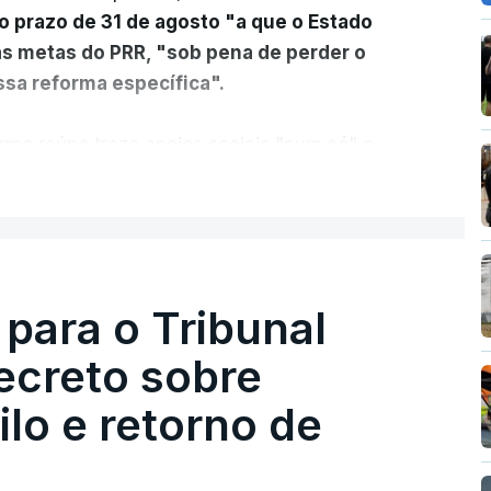
o prazo de 31 de agosto "a que o Estado
as metas do PRR, "sob pena de perder o
sa reforma específica".
rma reúne treze apoios sociais "num só" e
 mais justo e transparente".
ER MAIS
acias, eliminar sobreposições e garantir que
a, estaremos a dar um passo na direção
lica.
 para o Tribunal
ecreto sobre
rejudicado"
lo e retorno de
guns avisos:
uma reforma desta dimensão