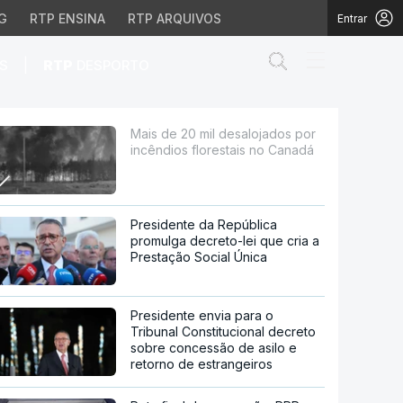
G
RTP ENSINA
RTP ARQUIVOS
Entrar
Abrir campo de
|
S
RTP
DESPORTO
florestais no Canadá
Mais de 20 mil desalojados por
incêndios florestais no Canadá
Presidente da República
promulga decreto-lei que cria a
Prestação Social Única
Presidente envia para o
Tribunal Constitucional decreto
sobre concessão de asilo e
retorno de estrangeiros