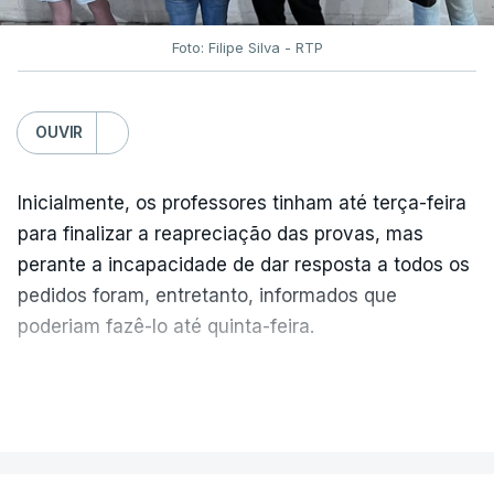
Foto: Filipe Silva - RTP
OUVIR
Inicialmente, os professores tinham até terça-feira
para finalizar a reapreciação das provas, mas
perante a incapacidade de dar resposta a todos os
pedidos foram, entretanto, informados que
poderiam fazê-lo até quinta-feira.
A intenção era que os resultados fossem
VER MAIS
publicados no dia seguinte (sexta-feira), o que
poderá não acontecer.