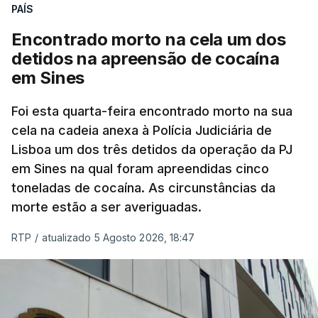
PAÍS
No domingo, estavam concluídos cerca de 50 por
cento dos mais de 20 mil pedidos de reapreciação,
Encontrado morto na cela um dos
mas Cristina Mota, porta-voz da Missão Escola
detidos na apreensão de cocaína
Pública, tem dúvidas de que o processo esteja
em Sines
concluído a tempo.
Foi esta quarta-feira encontrado morto na sua
cela na cadeia anexa à Polícia Judiciária de
"Durante o fim de semana e nos últimos dias,
Lisboa um dos três detidos da operação da PJ
apercebamo-nos que ainda estão a ser
em Sines na qual foram apreendidas cinco
convocados professores para reapreciações"
,
toneladas de cocaína. As circunstâncias da
disse a professora à agência Lusa.
"Será
morte estão a ser averiguadas.
praticamente impossível termos a totalidade
das reapreciações na sexta-feira".
RTP
/
atualizado 5 Agosto 2026, 18:47
Segundo os docentes, o processo de reapreciação
está a enfrentar vários constrangimentos. Há
casos em que faltam os modelos preenchidos