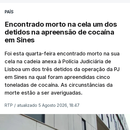
PAÍS
No domingo, estavam concluídos cerca de 50 por
cento dos mais de 20 mil pedidos de reapreciação,
Encontrado morto na cela um dos
mas Cristina Mota, porta-voz da Missão Escola
detidos na apreensão de cocaína
Pública, tem dúvidas de que o processo esteja
em Sines
concluído a tempo.
Foi esta quarta-feira encontrado morto na sua
cela na cadeia anexa à Polícia Judiciária de
"Durante o fim de semana e nos últimos dias,
Lisboa um dos três detidos da operação da PJ
apercebamo-nos que ainda estão a ser
em Sines na qual foram apreendidas cinco
convocados professores para reapreciações"
,
toneladas de cocaína. As circunstâncias da
disse a professora à agência Lusa.
"Será
morte estão a ser averiguadas.
praticamente impossível termos a totalidade
das reapreciações na sexta-feira".
RTP
/
atualizado 5 Agosto 2026, 18:47
Segundo os docentes, o processo de reapreciação
está a enfrentar vários constrangimentos. Há