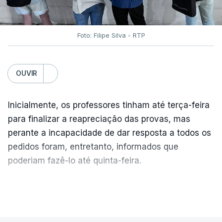
Foto: Filipe Silva - RTP
OUVIR
Inicialmente, os professores tinham até terça-feira
para finalizar a reapreciação das provas, mas
perante a incapacidade de dar resposta a todos os
pedidos foram, entretanto, informados que
poderiam fazê-lo até quinta-feira.
A intenção era que os resultados fossem
VER MAIS
publicados no dia seguinte (sexta-feira), o que
poderá não acontecer.