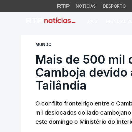
NOTÍCIAS
DESPORTO
PAÍS
MUNDIAL 2
Mais de 500 mil de
MUNDO
Mais de 500 mil
Camboja devido 
Tailândia
O conflito fronteiriço entre o Cam
mil deslocados do lado cambojano
este domingo o Ministério do Interi