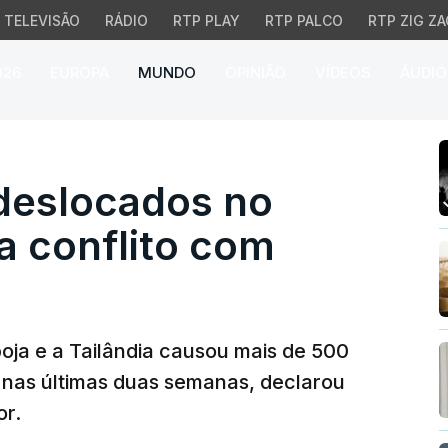
TELEVISÃO
RÁDIO
RTP PLAY
RTP PALCO
RTP ZIG ZA
026
EUROPA
MUNDO
OPINIÃO
VÍDEOS
ÁUDIO
slocados no Camboja de
 deslocados no
a conflito com
boja e a Tailândia causou mais de 500
 nas últimas duas semanas, declarou
or.