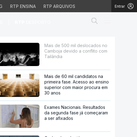
G
RTP ENSINA
RTP ARQUIVOS
Entrar
Abrir campo de
|
S
RTP
DESPORTO
vido a conflito com Tai
Mais de 500 mil deslocados no
Camboja devido a conflito com
Tailândia
Mais de 60 mil candidatos na
primeira fase. Acesso ao ensino
superior com maior procura em
30 anos
Exames Nacionais. Resultados
da segunda fase já começaram
a ser afixados