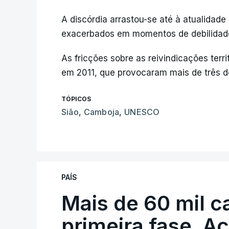
A discórdia arrastou-se até à atualidade
exacerbados em momentos de debilidade 
As fricções sobre as reivindicações terr
em 2011, que provocaram mais de três d
TÓPICOS
Sião
,
Camboja
,
UNESCO
PAÍS
Mais de 60 mil c
primeira fase. A