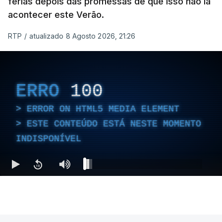
férias depois das promessas de que isso não ia
acontecer este Verão.
RTP
/
atualizado 8 Agosto 2026, 21:26
ERRO
100
ERROR ON HTML5 MEDIA ELEMENT
ESTE CONTEÚDO ESTÁ NESTE MOMENTO
INDISPONÍVEL