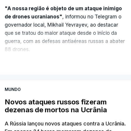
"A nossa região é objeto de um ataque inimigo
de drones ucranianos"
, informou no Telegram o
governador local, Mikhail Yevrayev, ao destacar
que se tratou do maior ataque desde o início da
guerra, com as defesas antiaéreas russas a abater
88 drones.
Do lado russo, o Ministério da Defesa reportou
VER MAIS
também o abate de 605 drones ucranianos de asa
fixa sobre 18 regiões russas, a anexada península
da Crimeia e os mares Negro e de Azov.
MUNDO
Novos ataques russos fizeram
O ataque ucraniano desta noite superou os
dezenas de mortos na Ucrânia
recordes anteriores: 556 drones a 17 de maio,
555 a 18 de junho e 389 a 25 de março. Segundo
A Rússia lançou novos ataques contra a Ucrânia.
Yevrayev, não houve mortos nem feridos em