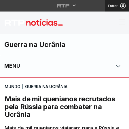
Entrar
Mais de mil quenianos
Guerra na Ucrânia
MENU
MUNDO
|
GUERRA NA UCRÂNIA
Mais de mil quenianos recrutados
pela Rússia para combater na
Ucrânia
Mais de mil quenianos viajaram para a Rússia e