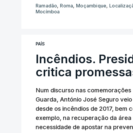
Ramadão
,
Roma
,
Moçambique
,
Localizaç
Mocímboa
PAÍS
Incêndios. Presi
critica promessa
Num discurso nas comemorações d
Guarda, António José Seguro veio c
desde os incêndios de 2017, bem 
exemplo, na recuperação da área a
necessidade de apostar na preve