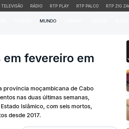
TELEVISÃO
RÁDIO
RTP PLAY
RTP PALCO
RTP ZIG ZA
026
EUROPA
MUNDO
OPINIÃO
VÍDEOS
ÁUDIO
em fevereiro em Cabo D
 em fevereiro em
a província moçambicana de Cabo
lentos nas duas últimas semanas,
Estado Islâmico, com seis mortos,
tos desde 2017.