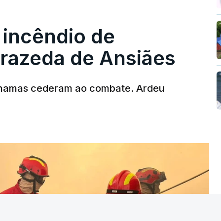
 incêndio de
T
rrazeda de Ansiães
MENTO INDISPONÍVEL
chamas cederam ao combate. Ardeu