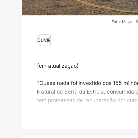
Foto: Miguel 
OUVIR
(em atualização)
"Quase nada foi investido dos 155 milh
Natural da Serra da Estrela, consumida 
tem promessas de recuperação por cump
V