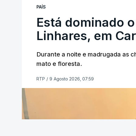
PAÍS
Está dominado o
ERRO
100
ERROR ON HTML5 MEDIA ELEMEN
Linhares, em Ca
ESTE CONTEÚDO ESTÁ NESTE MO
Durante a noite e madrugada as 
mato e floresta.
RTP
/
9 Agosto 2026, 07:59