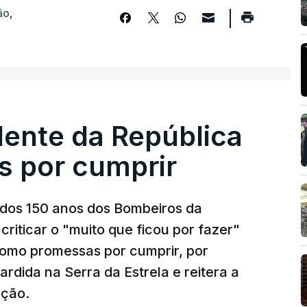
ão
,
dente da República
s por cumprir
os 150 anos dos Bombeiros da
riticar o "muito que ficou por fazer"
como promessas por cumprir, por
rdida na Serra da Estrela e reitera a
nção.