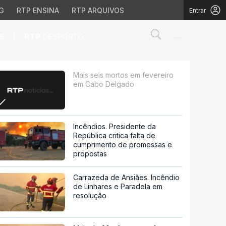
G
RTP ENSINA
RTP ARQUIVOS
Entrar
Abrir campo de
|
S
RTP
DESPORTO
elgado
Mais seis mortos em fevereiro
em Cabo Delgado
Incêndios. Presidente da
República critica falta de
cumprimento de promessas e
propostas
Carrazeda de Ansiães. Incêndio
de Linhares e Paradela em
resolução