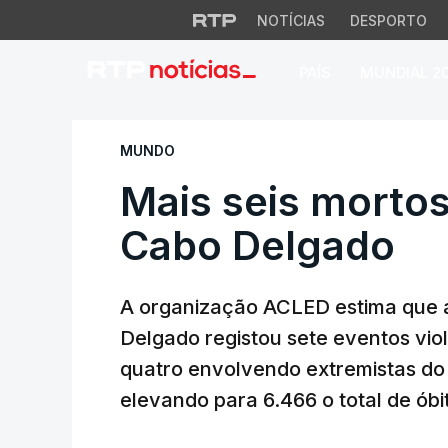
NOTÍCIAS
DESPORTO
PAÍS
MUNDIAL 2
Mais seis mortos 
MUNDO
Mais seis mortos
Cabo Delgado
A organização ACLED estima que 
Delgado registou sete eventos vio
quatro envolvendo extremistas do 
elevando para 6.466 o total de óbi