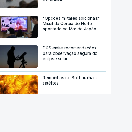
"Opções militares adicionais".
Míssil da Coreia do Norte
apontado ao Mar do Japão
DGS emite recomendações
para observação segura do
eclipse solar
Remoinhos no Sol baralham
satélites
Hipertensão, diabetes e tabaco.
Cientistas identificam três
fatores a controlar para atrasar
a demência