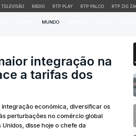
TELEVISÃO
RÁDIO
RTP PLAY
RTP PALCO
RTP ZIG ZA
026
EUROPA
MUNDO
OPINIÃO
VÍDEOS
ÁUDIO
ior integração na ASEAN
maior integração na
ce a tarifas dos
 integração económica, diversificar os
às perturbações no comércio global
s Unidos, disse hoje o chefe da