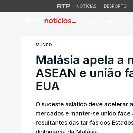
NOTÍCIAS
DESPORTO
PAÍS
MUNDIAL 2
Malásia apela a ma
MUNDO
Malásia apela a 
ASEAN e união fa
EUA
O sudeste asiático deve acelerar a
mercados e manter-se unido face 
resultantes das tarifas dos Estado
diplomacia da Malásia.