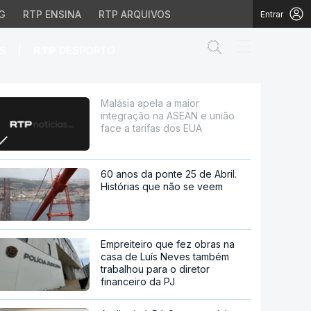
G
RTP ENSINA
RTP ARQUIVOS
Entrar
Abrir campo de
|
S
RTP
DESPORTO
 e união face a tarifas
Malásia apela a maior
integração na ASEAN e união
face a tarifas dos EUA
60 anos da ponte 25 de Abril.
Histórias que não se veem
Empreiteiro que fez obras na
casa de Luís Neves também
trabalhou para o diretor
financeiro da PJ