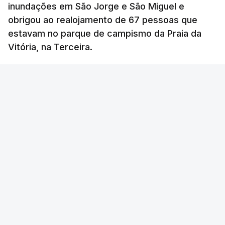
inundações em São Jorge e São Miguel e
obrigou ao realojamento de 67 pessoas que
estavam no parque de campismo da Praia da
Vitória, na Terceira.
41 min.
RTP
/
OUVIR
Segundo a Proteção Civil dos Açores, foram
registadas até esta manhã sete ocorrências.
Na
ilha de São Miguel
foram registas quatro
ocorrências: três inundações em quintais e
habitações em Vila Franca do Campo e no