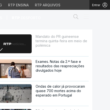
G
RTP ENSINA
RTP ARQUIVOS
Entrar
Abrir campo de
|
S
RTP
DESPORTO
feira em meio de polém
Mandato do PR guineense
termina quinta-feira em meio de
polémica
Exames. Notas da 2.ª fase e
resultados das reapreciações
divulgados hoje
Ondas de calor já provocaram
quase 700 mortes acima do
esperado em Portugal