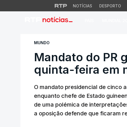
NOTÍCIAS
DESPORTO
PAÍS
MUNDIAL 2
Mandato do PR gui
MUNDO
Mandato do PR g
quinta-feira em 
O mandato presidencial de cinco 
enquanto chefe de Estado guineens
de uma polémica de interpretaçõe
a oposição defende que ficaram r