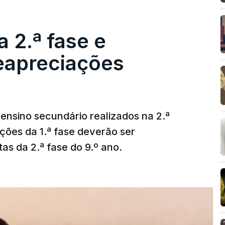
 2.ª fase e
reapreciações
ensino secundário realizados na 2.ª
ções da 1.ª fase deverão ser
as da 2.ª fase do 9.º ano.