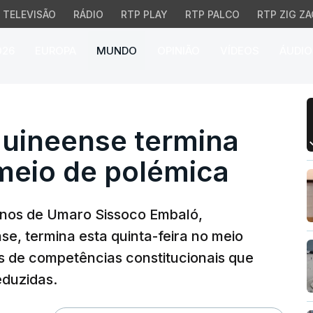
TELEVISÃO
RÁDIO
RTP PLAY
RTP PALCO
RTP ZIG ZA
026
EUROPA
MUNDO
OPINIÃO
VÍDEOS
ÁUDIO
neense termina quinta-
uineense termina
meio de polémica
anos de Umaro Sissoco Embaló,
e, termina esta quinta-feira no meio
s de competências constitucionais que
eduzidas.