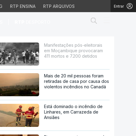
G
RTP ENSINA
RTP ARQUIVOS
Entrar
Abrir campo de
|
S
RTP
DESPORTO
que provocaram 411 mor
Manifestações pós-eleitorais
em Moçambique provocaram
411 mortos e 7.200 detidos
Mais de 20 mil pessoas foram
retiradas de casa por causa dos
violentos incêndios no Canadá
Está dominado o incêndio de
Linhares, em Carrazeda de
Ansiães