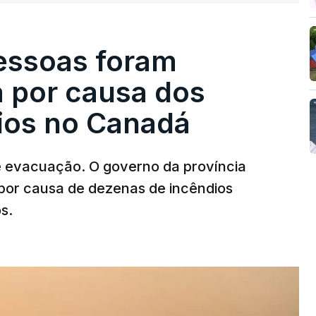
pessoas foram
a por causa dos
dios no Canadá
e evacuação. O governo da província
por causa de dezenas de incêndios
s.