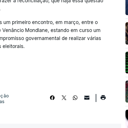
azer a reconciliação, que haja essa questão
.
 um primeiro encontro, em março, entre o
 e Venâncio Mondlane, estando em curso um
mpromisso governamental de realizar várias
 eleitorais.
ação
as