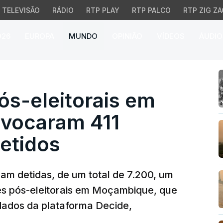
TELEVISÃO
RÁDIO
RTP PLAY
RTP PALCO
RTP ZIG ZA
026
EUROPA
MUNDO
OPINIÃO
VÍDEOS
ÁUDIO
-eleitorais em Moçambi
ós-eleitorais em
vocaram 411
etidos
am detidas, de um total de 7.200, um
es pós-eleitorais em Moçambique, que
ados da plataforma Decide,