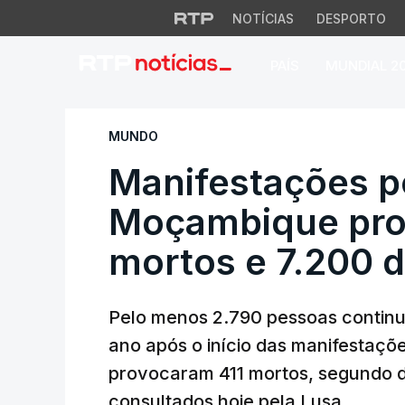
NOTÍCIAS
DESPORTO
PAÍS
MUNDIAL 2
Manifestações pós
MUNDO
Manifestações p
Moçambique pro
mortos e 7.200 d
Pelo menos 2.790 pessoas continu
ano após o início das manifestaçõ
provocaram 411 mortos, segundo d
consultados hoje pela Lusa.