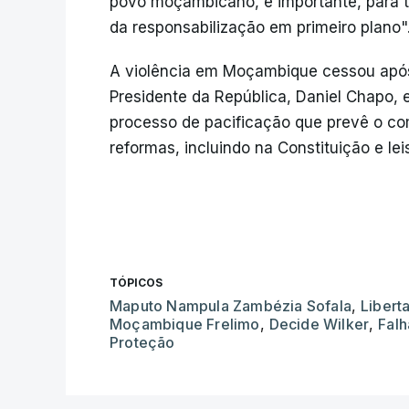
povo moçambicano, é importante, para tr
da responsabilização em primeiro plano"
A violência em Moçambique cessou após
Presidente da República, Daniel Chapo,
processo de pacificação que prevê o co
reformas, incluindo na Constituição e leis
TÓPICOS
Maputo Nampula Zambézia Sofala
,
Libert
Moçambique Frelimo
,
Decide Wilker
,
Falh
Proteção