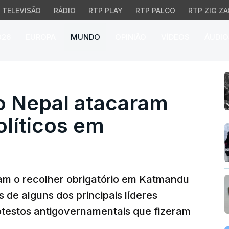
TELEVISÃO
RÁDIO
RTP PLAY
RTP PALCO
RTP ZIG ZA
026
EUROPA
MUNDO
OPINIÃO
VÍDEOS
ÁUDIO
Nepal atacaram residên
o Nepal atacaram
olíticos em
am o recolher obrigatório em Katmandu
 de alguns dos principais líderes
rotestos antigovernamentais que fizeram