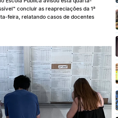
o Escola Pública avisou esta quarta-
sível" concluir as reapreciações da 1ª
ta-feira, relatando casos de docentes