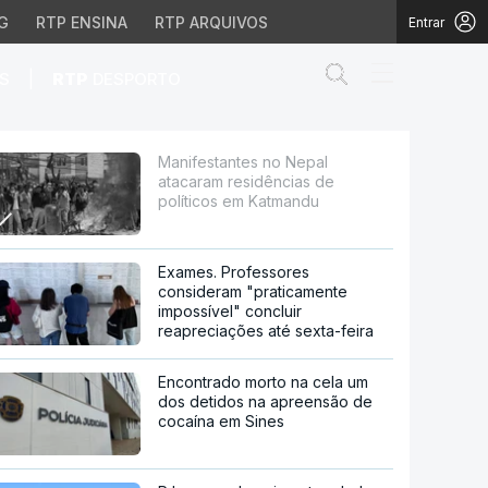
G
RTP ENSINA
RTP ARQUIVOS
Entrar
Abrir campo de
|
S
RTP
DESPORTO
cias de políticos em K
Manifestantes no Nepal
atacaram residências de
políticos em Katmandu
Exames. Professores
consideram "praticamente
impossível" concluir
reapreciações até sexta-feira
Encontrado morto na cela um
dos detidos na apreensão de
cocaína em Sines