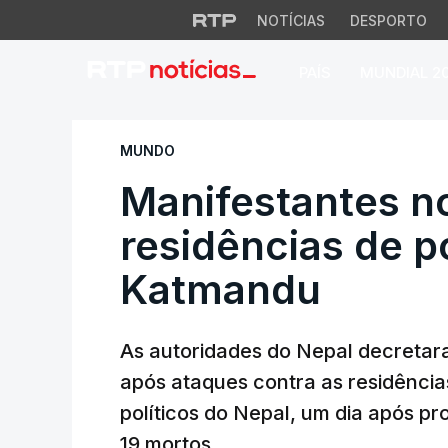
NOTÍCIAS
DESPORTO
PAÍS
MUNDIAL 2
Manifestantes no 
MUNDO
Manifestantes n
residências de p
Katmandu
As autoridades do Nepal decretar
após ataques contra as residências
políticos do Nepal, um dia após p
19 mortos.