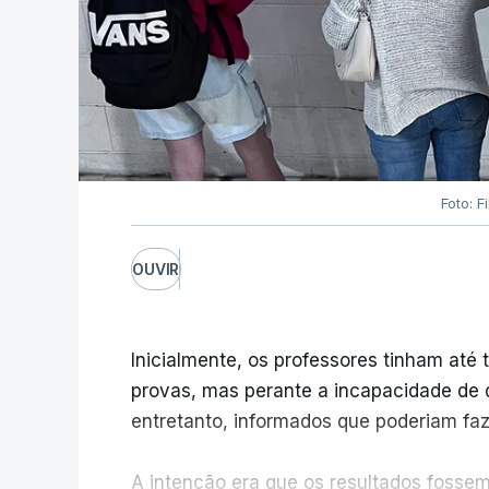
Foto: F
OUVIR
Inicialmente, os professores tinham até t
provas, mas perante a incapacidade de d
entretanto, informados que poderiam fazê
A intenção era que os resultados fossem 