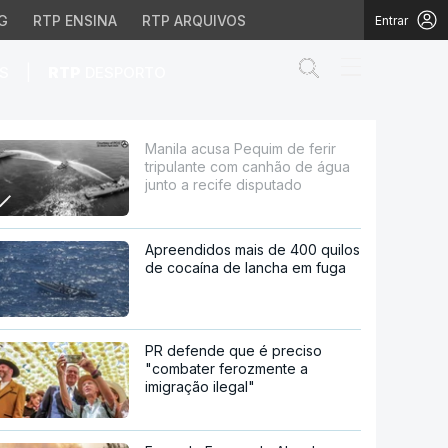
G
RTP ENSINA
RTP ARQUIVOS
Entrar
Abrir campo de
|
S
RTP
DESPORTO
om canhão de água junto
Manila acusa Pequim de ferir
tripulante com canhão de água
junto a recife disputado
Apreendidos mais de 400 quilos
de cocaína de lancha em fuga
PR defende que é preciso
"combater ferozmente a
imigração ilegal"