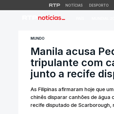
NOTÍCIAS
DESPORTO
PAÍS
MUNDIAL 2
Manila acusa Pequi
MUNDO
Manila acusa Peq
tripulante com 
junto a recife di
As Filipinas afirmaram hoje que um
chinês disparar canhões de água c
recife disputado de Scarborough, 