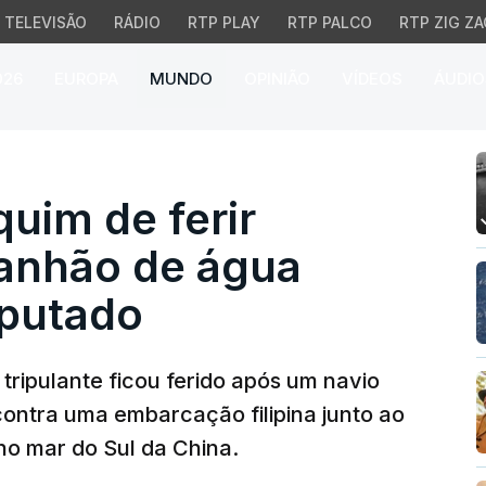
TELEVISÃO
RÁDIO
RTP PLAY
RTP PALCO
RTP ZIG ZA
026
EUROPA
MUNDO
OPINIÃO
VÍDEOS
ÁUDIO
m de ferir tripulante c
uim de ferir
canhão de água
sputado
 tripulante ficou ferido após um navio
ontra uma embarcação filipina junto ao
no mar do Sul da China.