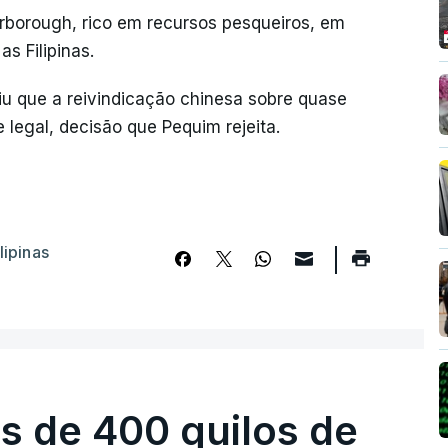
arborough, rico em recursos pesqueiros, em
s Filipinas.
diu que a reivindicação chinesa sobre quase
 legal, decisão que Pequim rejeita.
ilipinas
s de 400 quilos de