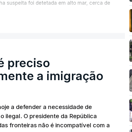
a suspeita foi detetada em alto mar, cerca de
ER MAIS
sexta-feira, desencadeando uma ação de
iciária, em articulação com a Marinha, a
Aérea.
des: foi apreendida mais cocaína até ao
é preciso
.
mente a imigração
 alto mar de embarcações de alta velocidade
o tráfico de droga.
hoje a defender a necessidade de
 ilegal. O presidente da República
das fronteiras não é incompatível com a