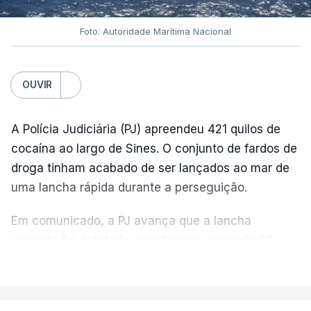
Foto: Autoridade Marítima Nacional
OUVIR
A Polícia Judiciária (PJ) apreendeu 421 quilos de
cocaína ao largo de Sines. O conjunto de fardos de
droga tinham acabado de ser lançados ao mar de
uma lancha rápida durante a perseguição.
Em comunicado, a PJ avança que a lancha
suspeita foi detetada em alto mar, cerca de 60
milhas náuticas ao largo de Sines.
VER MAIS
A apreensão aconteceu na tarde desta sexta-feira,