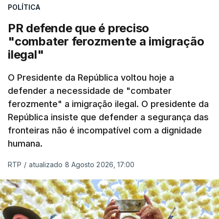
desencadeando uma ação de prevenção
POLÍTICA
desencadeada pela Polícia Judiciária, em
PR defende que é preciso
articulação com a Marinha, a Autoridade Marítima
"combater ferozmente a imigração
Nacional e a Força Aérea.
ilegal"
O ano de 2026 tem sido um ano de recordes: foi
O Presidente da República voltou hoje a
apreendida mais cocaína até ao momento de que
defender a necessidade de "combater
em todo o ano de 2025.
ferozmente" a imigração ilegal. O presidente da
A ação de prevenção visa a deteção em alto mar
República insiste que defender a segurança das
de embarcações de alta velocidade (EAV) que
fronteiras não é incompatível com a dignidade
humana.
utilizam a costa nacional para o tráfico de droga.
RTP
/
atualizado 8 Agosto 2026, 17:00
c/ Lusa