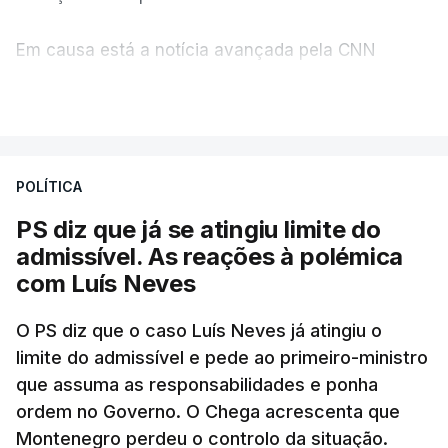
Em causa está a notícia avançada pela CNN
Portugal de que o diretor financeiro também tinha
VER MAIS
recorrido à Construbarcelos, tal como Luís Neves.
A Judiciária adianta ainda que não ordenou a
POLÍTICA
abertura de qualquer processo disciplinar, por não
ter qualquer elemento que indicie a realização
PS diz que já se atingiu limite do
dessas obras.
admissível. As reações à polémica
com Luís Neves
ARTIGOS RELACIONADOS
O PS diz que o caso Luís Neves já atingiu o
limite do admissível e pede ao primeiro-ministro
que assuma as responsabilidades e ponha
Empreiteiro da
Construbarcelos também
ordem no Governo. O Chega acrescenta que
fez obras na casa do diretor
Montenegro perdeu o controlo da situação.