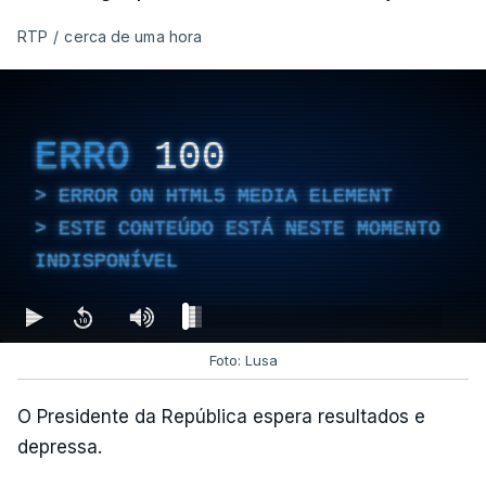
financeiro da PJ
atualizado 7 Agosto 2026, 14:25
RTP
/
cerca de uma hora
Empreiteiro que fez obras
na casa de Luís Neves
ERRO
100
também trabalhou para o
diretor financeiro da PJ
ERROR ON HTML5 MEDIA ELEMENT
atualizado 7 Agosto 2026, 14:26
ESTE CONTEÚDO ESTÁ NESTE MOMENTO
INDISPONÍVEL
Foto: Lusa
O Presidente da República espera resultados e
depressa.