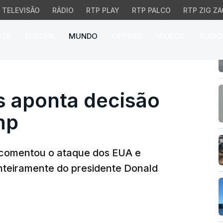
TELEVISÃO
RÁDIO
RTP PLAY
RTP PALCO
RTP ZIG ZA
026
EUROPA
MUNDO
OPINIÃO
VÍDEOS
ÁUDIO
aponta decisão com sel
s aponta decisão
mp
P comentou o ataque dos EUA e
inteiramente do presidente Donald