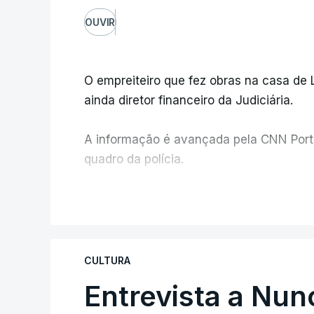
OUVIR
O empreiteiro que fez obras na casa de
ainda diretor financeiro da Judiciária.
A informação é avançada pela CNN Portug
quadro da polícia.
Foi o diretor financeiro, Álvaro Pires, q
V
instalações da Construbarcelos para ac
de droga.
CULTURA
Entrevista a Nun