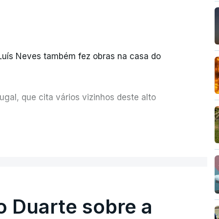
 Luís Neves também fez obras na casa do
al, que cita vários vizinhos deste alto
ue assumiu a responsabilidade de sugerir as
ER MAIS
olher um atrelado apreendido numa operação
o Duarte sobre a