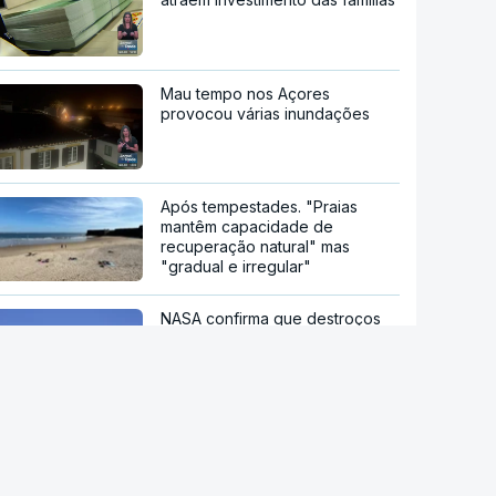
Mau tempo nos Açores
provocou várias inundações
Após tempestades. "Praias
mantêm capacidade de
recuperação natural" mas
"gradual e irregular"
NASA confirma que destroços
de foguetão da SpaceX
atingiram a Lua
Principais cidades italianas em
alerta máximo devido a nova
onda de calor