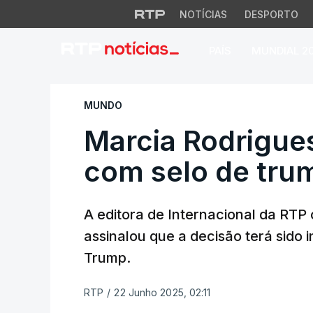
NOTÍCIAS
DESPORTO
PAÍS
MUNDIAL 2
Marcia Rodrigues 
MUNDO
Marcia Rodrigue
com selo de tru
A editora de Internacional da RT
assinalou que a decisão terá sido 
Trump.
RTP
/
22 Junho 2025, 02:11