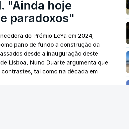
. "Ainda hoje
e paradoxos"
vencedora do Prémio LeYa em 2024,
 como pano de fundo a construção da
 passados desde a inauguração deste
 de Lisboa, Nuno Duarte argumenta que
e contrastes, tal como na década em
 edição) - RTP
/
atualizado 6 Agosto 2026, 19:57