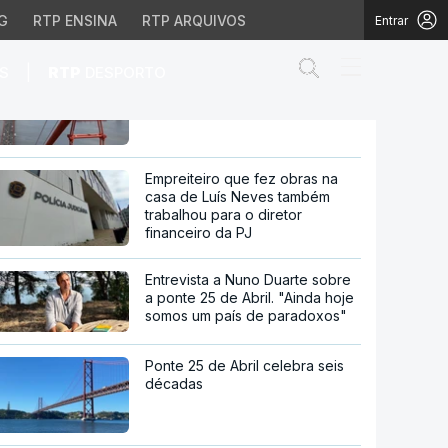
G
RTP ENSINA
RTP ARQUIVOS
Entrar
Abrir campo de
|
S
RTP
DESPORTO
60 anos da ponte 25 de Abril.
Histórias que não se veem
o de trump
Empreiteiro que fez obras na
casa de Luís Neves também
trabalhou para o diretor
financeiro da PJ
Entrevista a Nuno Duarte sobre
a ponte 25 de Abril. "Ainda hoje
somos um país de paradoxos"
Ponte 25 de Abril celebra seis
décadas