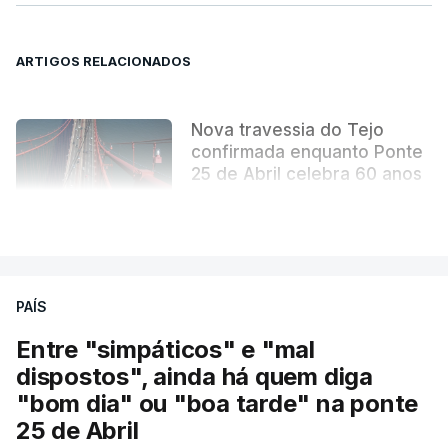
mudou para sempre a paisagem da capital.
ARTIGOS RELACIONADOS
Nova travessia do Tejo
confirmada enquanto Ponte
25 de Abril celebra 60 anos
atualizado 6 Agosto 2026, 13:02
VER MAIS
PAÍS
Entre "simpáticos" e "mal
dispostos", ainda há quem diga
"bom dia" ou "boa tarde" na ponte
25 de Abril