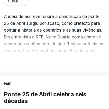
OUVIR
A ideia de escrever sobre a construção da ponte
25 de Abril surgiu por acaso, como pretexto para
contar a história de operários e as suas vivências.
Em entrevista à RTP, Nuno Duarte conta como se
apercebeu subitamente de que “tudo acontecia em
Alcântara” no Portugal dos anos 60 e de como
poderia incluir esta obra marcante na ficção. Hoje,
VER MAIS
quando passa pelo aço de cor avermelhada que
faz a ligação entre as duas margens do Tejo, sorri
e reconhece como a ponte mudou a sua vida de
PAÍS
forma inesperada, através da literatura.
Ponte 25 de Abril celebra seis
Em
“Pés de Barro”,
lê-se a história ficcionada de
décadas
como se produziu esta grande infraestrutura, à