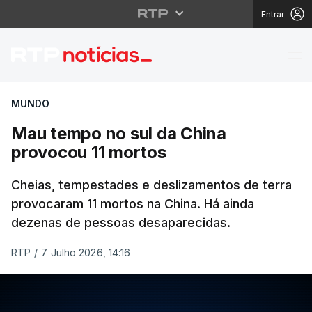
Entrar
Mau tempo no sul da C
MUNDO
Mau tempo no sul da China
provocou 11 mortos
Cheias, tempestades e deslizamentos de terra
provocaram 11 mortos na China. Há ainda
dezenas de pessoas desaparecidas.
RTP
/
7 Julho 2026, 14:16