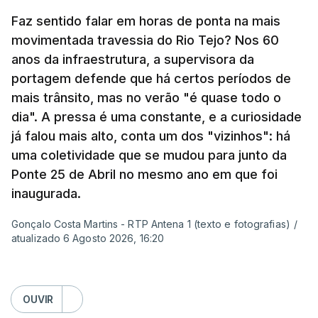
Pergunta: O que é que o levou a querer escrever
Faz sentido falar em horas de ponta na mais
este livro? O que é que o inspirou? Porque é que
movimentada travessia do Rio Tejo? Nos 60
se interessou pela história da construção da
anos da infraestrutura, a supervisora da
ponte?
portagem defende que há certos períodos de
mais trânsito, mas no verão "é quase todo o
Resposta:
A ponte a mim sempre me fascinou
dia". A pressa é uma constante, e a curiosidade
muito porque é sinónimo de férias. Morava em
já falou mais alto, conta um dos "vizinhos": há
Sintra e na altura, há 40 anos, atravessar a ponte
uma coletividade que se mudou para junto da
para a outra margem era uma aventura. Portanto, a
Ponte 25 de Abril no mesmo ano em que foi
ponte sempre exerceu esse fascínio. Passar a
inaugurada.
ponte era passar para outro mundo. Normalmente,
Gonçalo Costa Martins - RTP Antena 1 (texto e fotografias)
/
um mundo de férias, uma coisa sempre boa.
atualizado 6 Agosto 2026, 16:20
O livro surgiu de histórias que se passavam num
quadro operário, portanto eu precisava de uma
OUVIR
obra grandiosa que fosse incluída nessa história