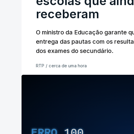
escolas que aind
receberam
O ministro da Educação garante q
entrega das pautas com os resulta
dos exames do secundário.
RTP
/
cerca de uma hora
ERRO
100