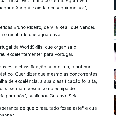
 para isso. Fico muito contente. Agora vem
chegar a Xangai e ainda conseguir melhor",
ricas Bruno Ribeiro, de Vila Real, que venceu
a o resultado que aguardava.
tugal da WorldSkills, que organiza o
reu excelentemente" para Portugal.
mos essa classificação na mesma, mantemos
ntástico. Quer dizer que mesmo as concorrentes
a de excelência, a sua classificação foi alta,
quipa se mantivesse como equipa de
ria para nós", sublinhou Gustavo Seia.
sperança de que o resultado fosse este" e que
manhã".