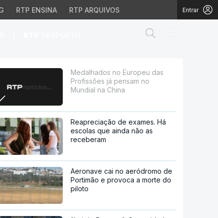
G
RTP ENSINA
RTP ARQUIVOS
Entrar
Abrir campo de
|
S
RTP
DESPORTO
 pensam no Mundial na
Medalhados no Europeu das
Profissões já pensam no
Mundial na China
Reapreciação de exames. Há
escolas que ainda não as
receberam
Aeronave cai no aeródromo de
Portimão e provoca a morte do
piloto