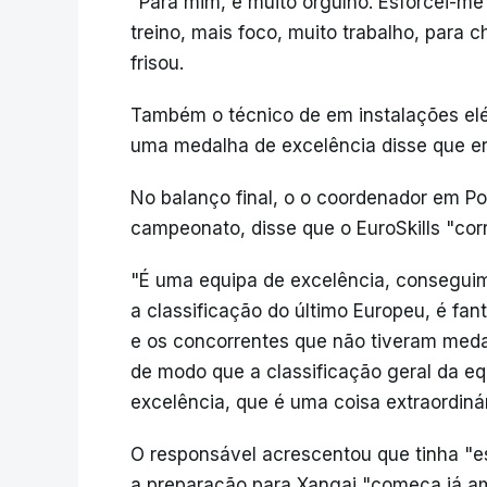
"Para mim, é muito orgulho. Esforcei-me
treino, mais foco, muito trabalho, para 
frisou.
Também o técnico de em instalações elét
uma medalha de excelência disse que er
No balanço final, o o coordenador em Por
campeonato, disse que o EuroSkills "cor
"É uma equipa de excelência, consegui
a classificação do último Europeu, é fa
e os concorrentes que não tiveram medalh
de modo que a classificação geral da e
excelência, que é uma coisa extraordiná
O responsável acrescentou que tinha "e
a preparação para Xangai "começa já a