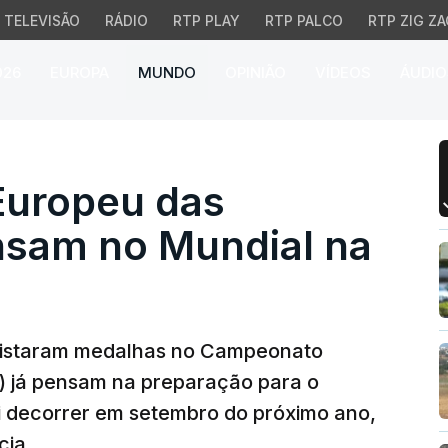
TELEVISÃO
RÁDIO
RTP PLAY
RTP PALCO
RTP ZIG ZA
026
EUROPA
MUNDO
OPINIÃO
VÍDEOS
ÁUDIO
opeu das Profissões já
Europeu das
ensam no Mundial na
uistaram medalhas no Campeonato
s) já pensam na preparação para o
i decorrer em setembro do próximo ano,
cia.