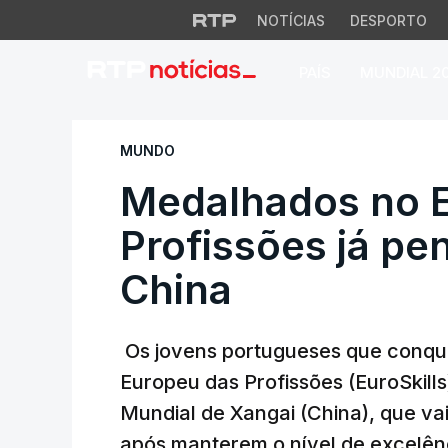
NOTÍCIAS
DESPORTO
PAÍS
MUNDIAL 2
Medalhados no Eur
MUNDO
Medalhados no 
Profissões já p
China
Os jovens portugueses que conq
Europeu das Profissões (EuroSkill
Mundial de Xangai (China), que va
após manterem o nível de excelên