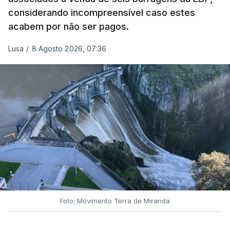
considerando incompreensível caso estes
frente da polícia criminal, Luís Neves está há
acabem por não ser pagos.
praticamente um mês sem sair do topo das
notícias.
Lusa
/
8 Agosto 2026, 07:36
ARTIGOS RELACIONADOS
Nova polémica com Luís
Neves. Ministro nega
favorecimento a construtora
DST
7 Agosto 2026, 20:28
Foto: Movimento Terra de Miranda
Partidos criticam silêncio de
Luís Montenegro nas