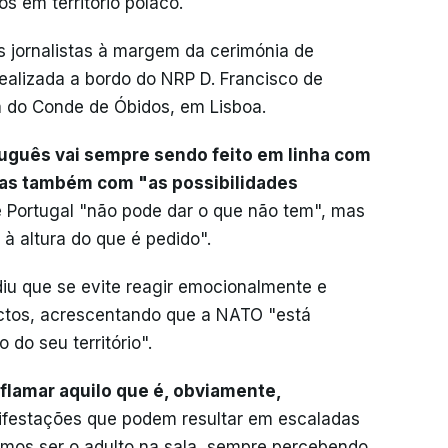
s em território polaco.
s jornalistas à margem da cerimónia de
lizada a bordo do NRP D. Francisco de
a do Conde de Óbidos, em Lisboa.
tuguês vai sempre sendo feito em linha com
mas também com "as possibilidades
e Portugal "não pode dar o que não tem", mas
 à altura do que é pedido".
iu que se evite reagir emocionalmente e
actos, acrescentando que a NATO "está
do seu território".
lamar aquilo que é, obviamente,
festações que podem resultar em escaladas
mos ser o adulto na sala, sempre percebendo