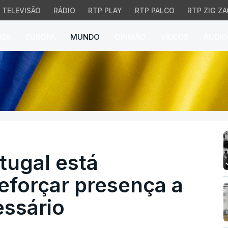
TELEVISÃO
RÁDIO
RTP PLAY
RTP PALCO
RTP ZIG ZA
026
EUROPA
MUNDO
OPINIÃO
VÍDEOS
ÁUDIO
gal está preparado para
tugal está
eforçar presença a
essário