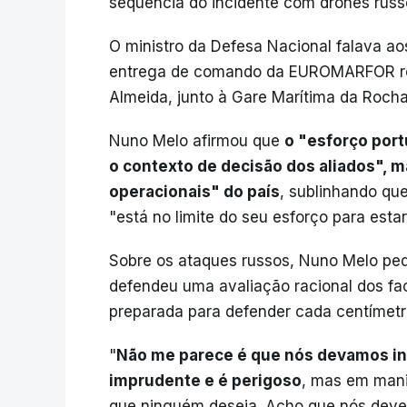
sequência do incidente com drones russo
O ministro da Defesa Nacional falava ao
entrega de comando da EUROMARFOR rea
Almeida, junto à Gare Marítima da Roch
Nuno Melo afirmou que
o "esforço por
o contexto de decisão dos aliados", 
operacionais" do país
, sublinhando qu
"está no limite do seu esforço para estar
Sobre os ataques russos, Nuno Melo ped
defendeu uma avaliação racional dos f
preparada para defender cada centímetro 
"
Não me parece é que nós devamos inf
imprudente e é perigoso
, mas em mani
que ninguém deseja. Acho que nós deve