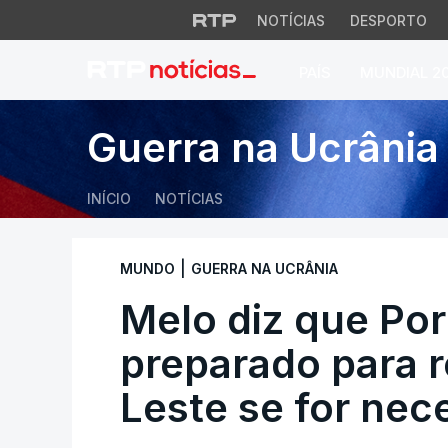
NOTÍCIAS
DESPORTO
PAÍS
MUNDIAL 2
Melo diz que Portu
Guerra na Ucrânia
INÍCIO
NOTÍCIAS
|
MUNDO
GUERRA NA UCRÂNIA
Melo diz que Por
preparado para r
Leste se for nec