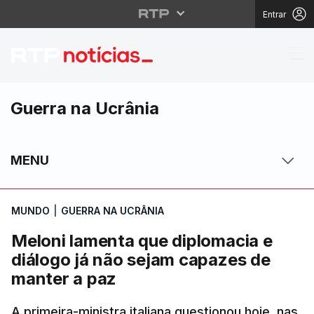
Entrar
Meloni lamenta que di
Guerra na Ucrânia
MENU
MUNDO
|
GUERRA NA UCRÂNIA
Meloni lamenta que diplomacia e
diálogo já não sejam capazes de
manter a paz
A primeira-ministra italiana questionou hoje, nas