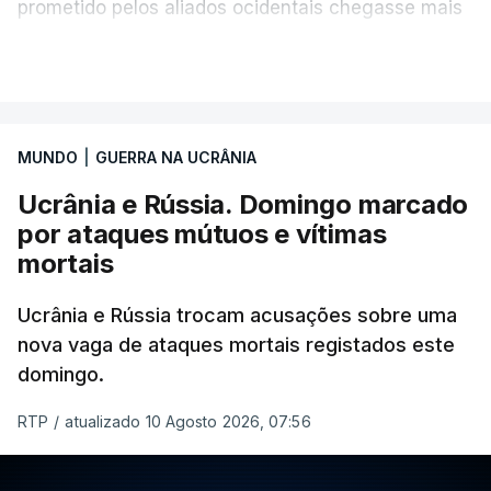
prometido pelos aliados ocidentais chegasse mais
rapidamente.
VER MAIS
"A Crimeia insere-se nos pilares conceptuais
essenciais para pôr fim à guerra", declarou.
MUNDO
|
GUERRA NA UCRÂNIA
Apesar dessa limitação, a campanha de verão já
Ucrânia e Rússia. Domingo marcado
provocou danos significativos, atingindo pontes
por ataques mútuos e vítimas
ferroviárias, depósitos de combustível e
mortais
infraestruturas elétricas para cortar linhas de
abastecimento e cegar as defesas aéreas russas à
Ucrânia e Rússia trocam acusações sobre uma
medida que os drones avançam.
nova vaga de ataques mortais registados este
domingo.
Segundo Brovdi, as suas forças dispõem apenas
de 14% da capacidade necessária para executar a
RTP
/
atualizado 10 Agosto 2026, 07:56
campanha na Crimeia em pleno.