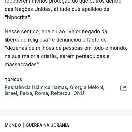
receberem menos proteção do que outros dentro
das Nações Unidas, atitude que apelidou de
"hipócrita".
Nesse sentido, apelou ao "valor negado da
liberdade religiosa" e denunciou o facto de
"dezenas de milhões de pessoas em todo o mundo,
na sua maioria cristãs, serem perseguidas e
massacradas".
TÓPICOS
Resistência Islâmica Hamas
,
Giorgia Meloni
,
Israel
,
Faixa
,
Roma
,
Reiterou
,
ONU
MUNDO
|
GUERRA NA UCRÂNIA