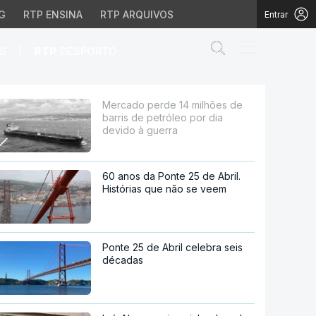
G
RTP ENSINA
RTP ARQUIVOS
Entrar
Abrir campo de
|
S
RTP
DESPORTO
róleo por dia devido à 
Mercado perde 14 milhões de
barris de petróleo por dia
devido à guerra
60 anos da Ponte 25 de Abril.
Histórias que não se veem
Ponte 25 de Abril celebra seis
décadas