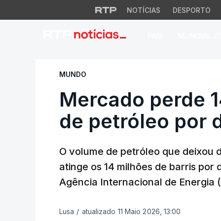
NOTÍCIAS
DESPORTO
PAÍS
MUNDIAL 2
Mercado perde 14 m
MUNDO
Mercado perde 14
de petróleo por 
O volume de petróleo que deixou d
atinge os 14 milhões de barris por 
Agência Internacional de Energia (A
Lusa
/
atualizado 11 Maio 2026, 13:00