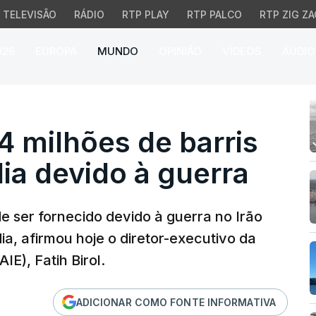
TELEVISÃO
RÁDIO
RTP PLAY
RTP PALCO
RTP ZIG ZA
026
EUROPA
MUNDO
OPINIÃO
VÍDEOS
ÁUDIO
ilhões de barris de pet
 milhões de barris
dia devido à guerra
e ser fornecido devido à guerra no Irão
dia, afirmou hoje o diretor-executivo da
IE), Fatih Birol.
ADICIONAR COMO FONTE INFORMATIVA