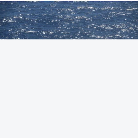
Foto: Autoridade Marítima Nacional
OUVIR
A Polícia Judiciária (PJ) apreendeu 421 quilos de
cocaína ao largo de Sines. O conjunto de fardos de