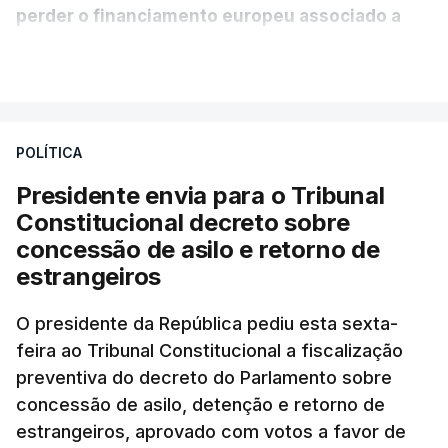
perder o financiamento europeu associado a
essa reforma específica".
VER MAIS
António José Seguro entende que a reforma reúne
treze apoios sociais "num só" e pretende "tornar o
POLÍTICA
sistema mais simples, mais justo e transparente".
Presidente envia para o Tribunal
"Sempre que seja possível reduzir burocracias,
Constitucional decreto sobre
eliminar sobreposições e garantir que os apoios
concessão de asilo e retorno de
chegam a quem mais necessita, estaremos a dar
estrangeiros
um passo na direção certa", argumenta o
O presidente da República pediu esta sexta-
Presidente da República.
feira ao Tribunal Constitucional a fiscalização
preventiva do decreto do Parlamento sobre
Assegurar que "ninguém é
concessão de asilo, detenção e retorno de
prejudicado"
estrangeiros, aprovado com votos a favor de