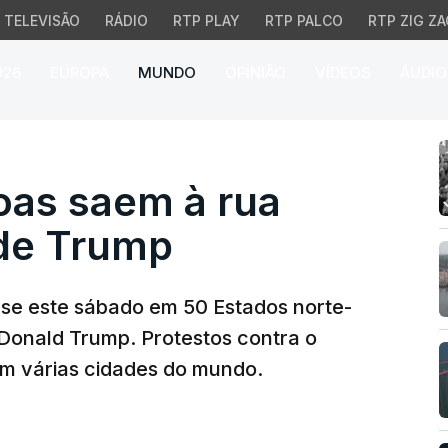
TELEVISÃO
RÁDIO
RTP PLAY
RTP PALCO
RTP ZIG ZA
026
EUROPA
MUNDO
OPINIÃO
VÍDEOS
ÁUDIO
 saem à rua contra pol
oas saem à rua
 de Trump
se este sábado em 50 Estados norte-
 Donald Trump. Protestos contra o
em várias cidades do mundo.