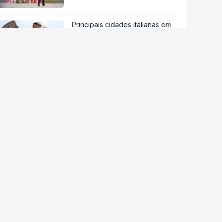
Principais cidades italianas em
alerta máximo devido a nova
onda de calor
NASA confirma que destroços
de foguetão da SpaceX
atingiram a Lua
Moradores de Marvila em
protesto contra despejo de
jovem com filhos menores
Sistema Volta. Restaurantes
adaptam-se através do uso de
vidro