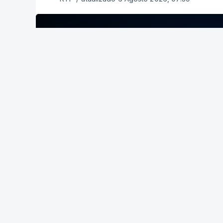
ERRO
100
ERROR ON HTML5 MEDIA ELEMENT
ESTE CONTEÚDO ESTÁ NESTE MOME