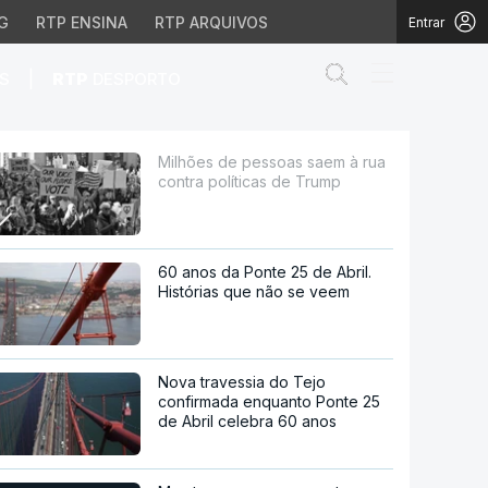
G
RTP ENSINA
RTP ARQUIVOS
Entrar
Abrir campo de
|
S
RTP
DESPORTO
íticas de Trump
Milhões de pessoas saem à rua
contra políticas de Trump
60 anos da Ponte 25 de Abril.
Histórias que não se veem
Nova travessia do Tejo
confirmada enquanto Ponte 25
de Abril celebra 60 anos