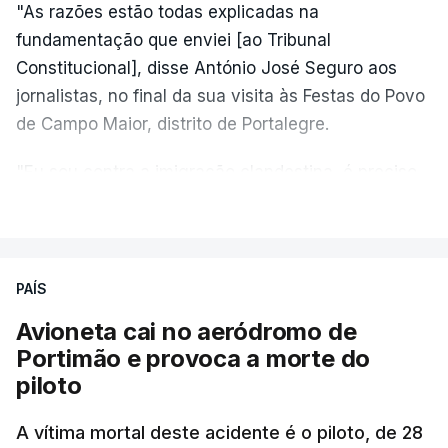
"As razões estão todas explicadas na
fundamentação que enviei [ao Tribunal
Constitucional], disse António José Seguro aos
jornalistas, no final da sua visita às Festas do Povo
de Campo Maior, distrito de Portalegre.
"Eu sou contra a imigração clandestina, é preciso
combater ferozmente a imigração ilegal,
VER MAIS
precisamos de regular a nossa imigração e
precisamos de defender as nossas fronteiras e
nada disto é incompatível com tratarmos com
PAÍS
dignidade as pessoas, designadamente menores e
Avioneta cai no aeródromo de
crianças", acrescentou.
Portimão e provoca a morte do
piloto
António José Seguro mostrou dúvidas sobre se é
garantido o superior interesse da criança.
A vítima mortal deste acidente é o piloto, de 28