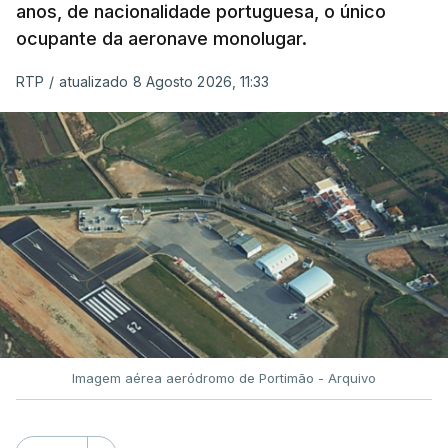
anos, de nacionalidade portuguesa, o único
ocupante da aeronave monolugar.
ERRO
100
RTP
/
atualizado 8 Agosto 2026, 11:33
ERROR ON HTML5 MEDIA ELEMENT
ESTE CONTEÚDO ESTÁ NESTE
MOMENTO INDISPONÍVEL
O Chega considerou "de uma enorme gravidade" a
decisão do Presidente da República
de enviar para
o Tribunal Constitucional o decreto sobre retorno
de estrangeiros, sustentando tratar-se de "uma
Imagem aérea aeródromo de Portimão - Arquivo
irresponsabilidade".
Na sexta-feira, a Presidência da República