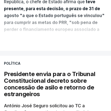
República, o chefe de Estado afirma que
teve
presente, para esta decisão, o prazo de 31 de
agosto "a que o Estado português se vinculou"
para cumprir as metas do PRR, "sob pena de
perder o financiamento europeu associado a
essa reforma específica".
VER MAIS
António José Seguro entende que a reforma reúne
treze apoios sociais "num só" e pretende "tornar o
POLÍTICA
sistema mais simples, mais justo e transparente".
Presidente envia para o Tribunal
"Sempre que seja possível reduzir burocracias,
Constitucional decreto sobre
eliminar sobreposições e garantir que os apoios
concessão de asilo e retorno de
chegam a quem mais necessita, estaremos a dar
estrangeiros
um passo na direção certa", argumenta o
António José Seguro solicitou ao TC a
Presidente da República.