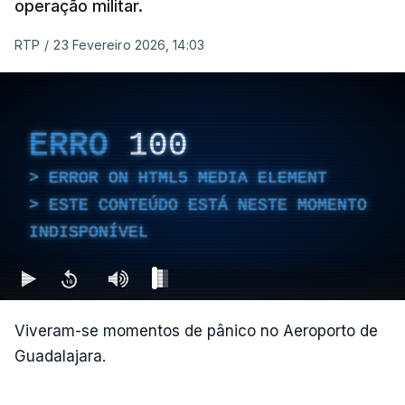
operação militar.
RTP
/
23 Fevereiro 2026, 14:03
ERRO
100
ERROR ON HTML5 MEDIA ELEMENT
ESTE CONTEÚDO ESTÁ NESTE MOMENTO
INDISPONÍVEL
Viveram-se momentos de pânico no Aeroporto de
Guadalajara.