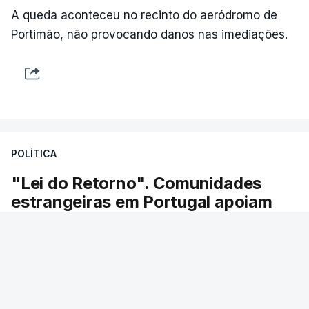
A queda aconteceu no recinto do aeródromo de
Portimão, não provocando danos nas imediações.
POLÍTICA
"Lei do Retorno". Comunidades
estrangeiras em Portugal apoiam
decisão de Seguro
As comunidades estrangeiras em Portugal
apoiam a decisão do presidente da república de
enviar a lei do retorno para o Tribunal
Constitucional.