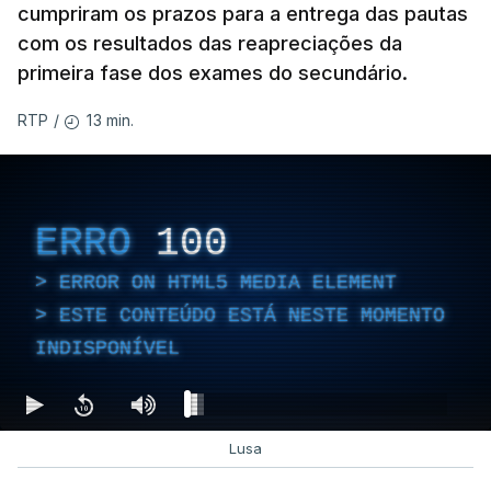
cumpriram os prazos para a entrega das pautas
com os resultados das reapreciações da
primeira fase dos exames do secundário.
13 min.
RTP
/
ERRO
100
ERROR ON HTML5 MEDIA ELEMENT
ESTE CONTEÚDO ESTÁ NESTE MOMENTO
INDISPONÍVEL
Lusa