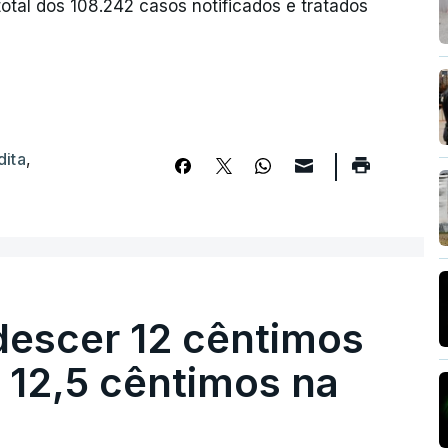
tal dos 108.242 casos notificados e tratados
dita
,
descer 12 cêntimos
r 12,5 cêntimos na