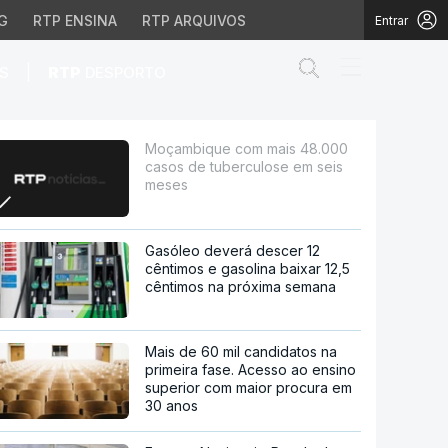
G
RTP ENSINA
RTP ARQUIVOS
Entrar
Abrir campo de
|
S
RTP
DESPORTO
uberculose em seis me
Moçambique com mais 48.000
casos de tuberculose em seis
meses
Gasóleo deverá descer 12
cêntimos e gasolina baixar 12,5
cêntimos na próxima semana
Mais de 60 mil candidatos na
primeira fase. Acesso ao ensino
superior com maior procura em
30 anos