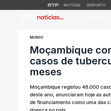
NOTÍCIAS
DESPORTO
PAÍS
MUNDIAL 2
Moçambique com m
MUNDO
Moçambique com
casos de tuberc
meses
Moçambique registou 48.000 casos
deste ano, anunciaram hoje as aut
de financiamento como uma das c
doença no país.