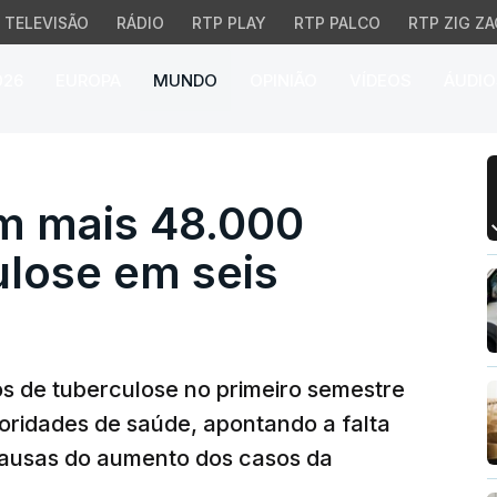
TELEVISÃO
RÁDIO
RTP PLAY
RTP PALCO
RTP ZIG ZA
026
EUROPA
MUNDO
OPINIÃO
VÍDEOS
ÁUDIO
ais 48.000 casos de t
 mais 48.000
ulose em seis
 de tuberculose no primeiro semestre
oridades de saúde, apontando a falta
ausas do aumento dos casos da