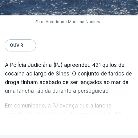
Foto: Autoridade Marítima Nacional
OUVIR
A Polícia Judiciária (PJ) apreendeu 421 quilos de
cocaína ao largo de Sines. O conjunto de fardos de
droga tinham acabado de ser lançados ao mar de
uma lancha rápida durante a perseguição.
Em comunicado, a PJ avança que a lancha
suspeita foi detetada em alto mar, cerca de 60
milhas náuticas ao largo de Sines.
VER MAIS
A apreensão aconteceu na tarde desta sexta-feira,