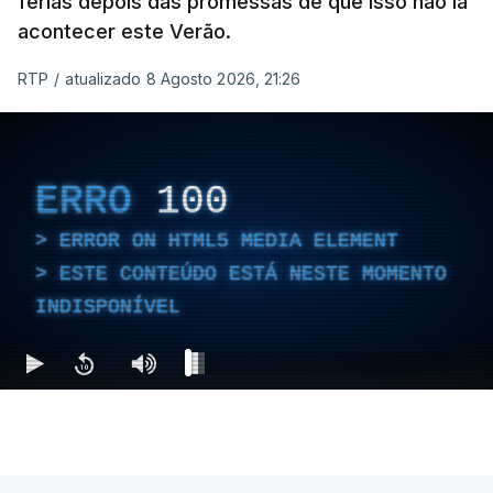
férias depois das promessas de que isso não ia
acontecer este Verão.
RTP
/
atualizado 8 Agosto 2026, 21:26
ERRO
100
ERROR ON HTML5 MEDIA ELEMENT
ESTE CONTEÚDO ESTÁ NESTE MOMENTO
INDISPONÍVEL