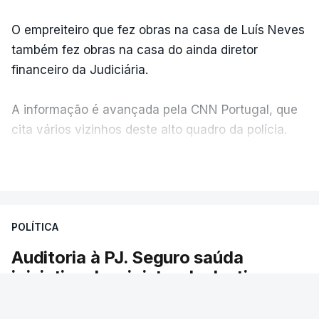
O empreiteiro que fez obras na casa de Luís Neves
também fez obras na casa do ainda diretor
financeiro da Judiciária.
A informação é avançada pela CNN Portugal, que
cita vários vizinhos deste alto quadro da polícia.
VER MAIS
Foi o diretor financeiro, Álvaro Pires, que assumiu a
responsabilidade de sugerir as instalações da
Construbarcelos para acolher um atrelado
POLÍTICA
apreendido numa operação de droga.
Auditoria à PJ. Seguro saúda
iniciativa da ministra da Justiça
O presidente da República saudou a auditoria