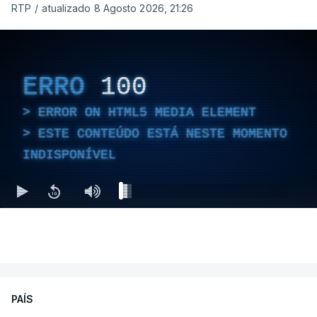
RTP
/
atualizado 8 Agosto 2026, 21:26
ERRO
100
ERROR ON HTML5 MEDIA ELEMENT
ESTE CONTEÚDO ESTÁ NESTE MOMENTO
INDISPONÍVEL
PAÍS