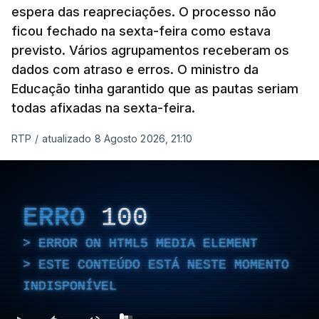
espera das reapreciações. O processo não
ficou fechado na sexta-feira como estava
previsto. Vários agrupamentos receberam os
dados com atraso e erros. O ministro da
Educação tinha garantido que as pautas seriam
todas afixadas na sexta-feira.
RTP
/
atualizado 8 Agosto 2026, 21:10
ERRO
100
ERROR ON HTML5 MEDIA ELEMENT
ESTE CONTEÚDO ESTÁ NESTE MOMENTO
INDISPONÍVEL