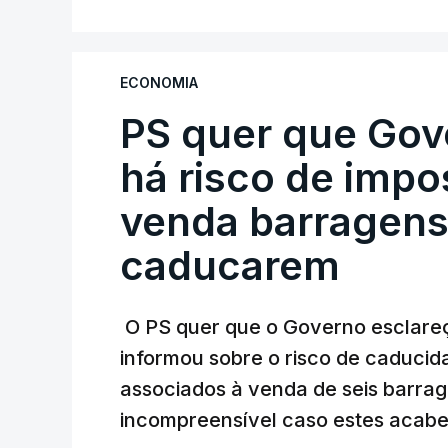
ministra concordou.
Não há prazos fixados para a conclusão d
ECONOMIA
PS quer que Gov
Do início da polémica com a revelação d
Alentejo, feitas pelo mesmo empreiteiro 
há risco de impo
Judiciária (PJ) até aos últimos dias, e
venda barragens
inquéritos e averiguações aos seus manda
está há praticamente um mês sem sair do
caducarem
O PS quer que o Governo esclareça
ARTIGOS RELACIONADOS
informou sobre o risco de caduci
Nova polémica com
associados à venda de seis barra
construtora DST
incompreensível caso estes acabe
7 Agosto 2026, 20:28