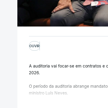
OUVIR
A auditoria vai focar-se em contratos e o
2026.
O período da auditoria abrange mandatos 
ministro Luís Neves.
A Judiciária confirma que foi o atual dir
V