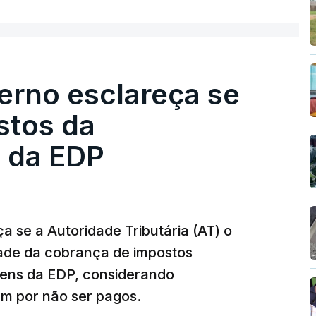
esta avaliação à Polícia Judiciária.
erno esclareça se
e obras a título pessoal, numa propriedade no
contratado 17 vezes para obras na Polícia
stos da
m que até do Governo surgiram ordens para mais
 da EDP
tos à frente da polícia criminal, Luís Neves
 topo das notícias.
 se a Autoridade Tributária (AT) o
dade da cobrança de impostos
 Luís Neves. Ministro nega favorecimento a
gens da EDP, considerando
m por não ser pagos.