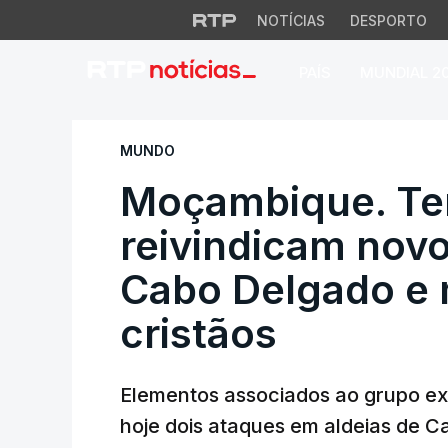
NOTÍCIAS
DESPORTO
PAÍS
MUNDIAL 2
Moçambique. Terro
MUNDO
Moçambique. Ter
reivindicam nov
Cabo Delgado e 
cristãos
Elementos associados ao grupo ext
hoje dois ataques em aldeias de 