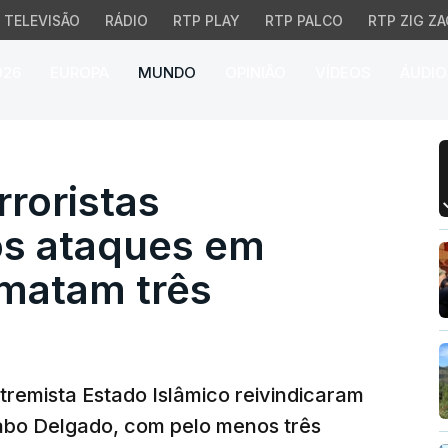
TELEVISÃO
RÁDIO
RTP PLAY
RTP PALCO
RTP ZIG ZA
026
EUROPA
MUNDO
OPINIÃO
VÍDEOS
ÁUDIO
ristas reivindicam nov
roristas
os ataques em
matam três
remista Estado Islâmico reivindicaram
Cabo Delgado, com pelo menos três