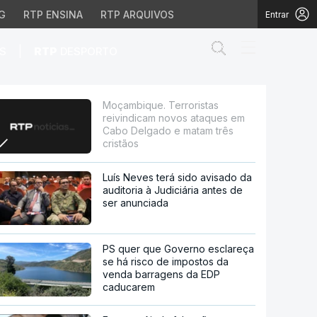
G
RTP ENSINA
RTP ARQUIVOS
Entrar
Abrir campo de
|
S
RTP
DESPORTO
os ataques em Cabo Del
Moçambique. Terroristas
reivindicam novos ataques em
Cabo Delgado e matam três
cristãos
Luís Neves terá sido avisado da
auditoria à Judiciária antes de
ser anunciada
PS quer que Governo esclareça
se há risco de impostos da
venda barragens da EDP
caducarem