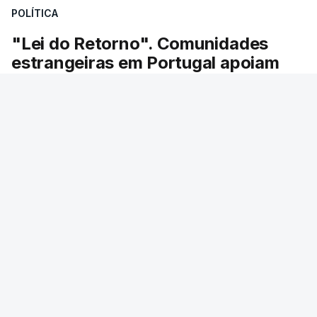
POLÍTICA
"Lei do Retorno". Comunidades
estrangeiras em Portugal apoiam
decisão de Seguro
As comunidades estrangeiras em Portugal
apoiam a decisão do presidente da república de
enviar a lei do retorno para o Tribunal
Constitucional.
RTP
/
atualizado 8 Agosto 2026, 13:36
ERRO
100
ERROR ON HTML5 MEDIA ELEMENT