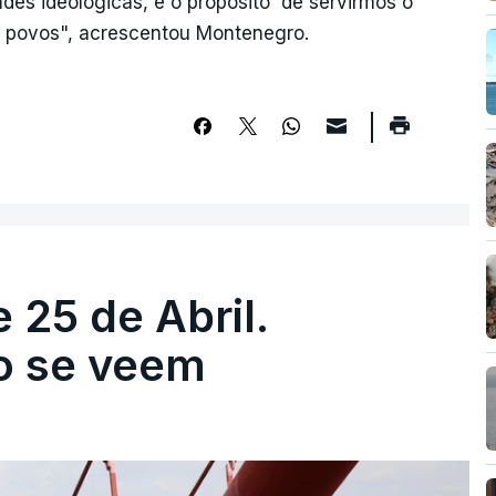
ades ideológicas, é o propósito de servirmos o
s povos", acrescentou Montenegro.
 25 de Abril.
ão se veem