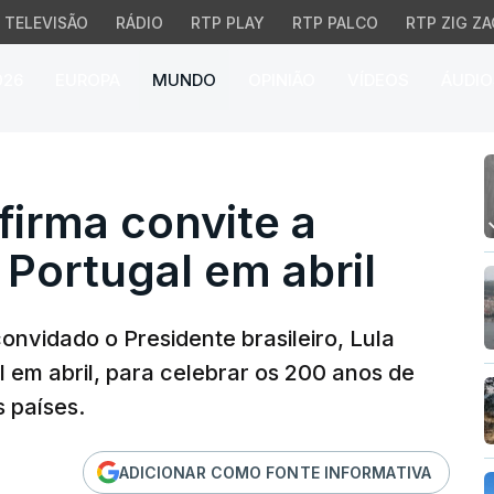
TELEVISÃO
RÁDIO
RTP PLAY
RTP PALCO
RTP ZIG ZA
026
EUROPA
MUNDO
OPINIÃO
VÍDEOS
ÁUDIO
a convite a Lula para vi
irma convite a
a Portugal em abril
convidado o Presidente brasileiro, Lula
al em abril, para celebrar os 200 anos de
s países.
ADICIONAR COMO FONTE INFORMATIVA