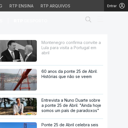
G
RTP ENSINA
RTP ARQUIVOS
Entrar
Abrir campo de
|
S
RTP
DESPORTO
sita a Portugal em abri
Montenegro confirma convite a
Lula para visita a Portugal em
abril
60 anos da ponte 25 de Abril.
Histórias que não se veem
Entrevista a Nuno Duarte sobre
a ponte 25 de Abril. "Ainda hoje
somos um país de paradoxos"
Ponte 25 de Abril celebra seis